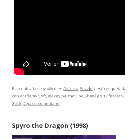
Esta entrada se publicó en
Análisis
,
Puzzle
y está etiquetada
con
Academy Soft
,
alexey pajitnov
,
pc
,
Shawl
en
13 febrero,
2026
.
Deja un comentario
Spyro the Dragon (1998)