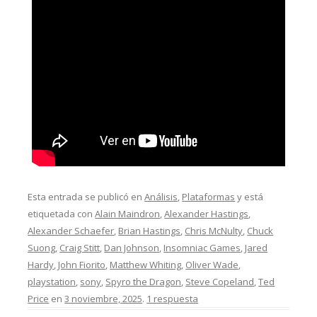
Esta entrada se publicó en
Análisis
,
Plataformas
y está
etiquetada con
Alain Maindron
,
Alexander Hastings
,
Alexander Schaefer
,
Brian Hastings
,
Chris McNulty
,
Chuck
Suong
,
Craig Stitt
,
Dan Johnson
,
Insomniac Games
,
Jared
Hardy
,
John Fiorito
,
Matthew Whiting
,
Oliver Wade
,
playstation
,
sony
,
Spyro the Dragon
,
Steve Copeland
,
Ted
Price
en
3 noviembre, 2025
.
1 respuesta