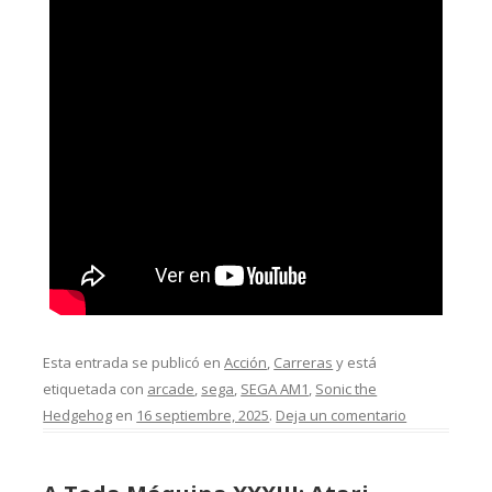
Esta entrada se publicó en
Acción
,
Carreras
y está
etiquetada con
arcade
,
sega
,
SEGA AM1
,
Sonic the
Hedgehog
en
16 septiembre, 2025
.
Deja un comentario