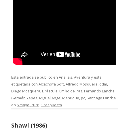
Esta entrada se publicó en
Análisis
,
Aventura
y está
etiquetada con
Alcachofa Soft
,
Alfredo Mosquera
,
ddm
,
Diego Mosquera
,
Dráscula
,
Emilio de Paz
,
Fernando Lancha
,
Germán Yepes
,
Miguel Angel Manrique
,
pc
,
Santiago Lancha
en
6 mayo, 2026
.
1 respuesta
Shawl (1986)