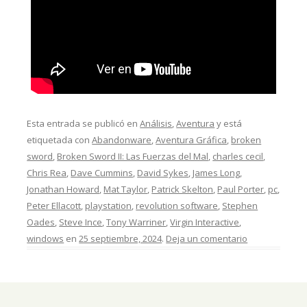
Esta entrada se publicó en
Análisis
,
Aventura
y está
etiquetada con
Abandonware
,
Aventura Gráfica
,
broken
sword
,
Broken Sword II: Las Fuerzas del Mal
,
charles cecil
,
Chris Rea
,
Dave Cummins
,
David Sykes
,
James Long
,
Jonathan Howard
,
Mat Taylor
,
Patrick Skelton
,
Paul Porter
,
pc
,
Peter Ellacott
,
playstation
,
revolution software
,
Stephen
Oades
,
Steve Ince
,
Tony Warriner
,
Virgin Interactive
,
windows
en
25 septiembre, 2024
.
Deja un comentario