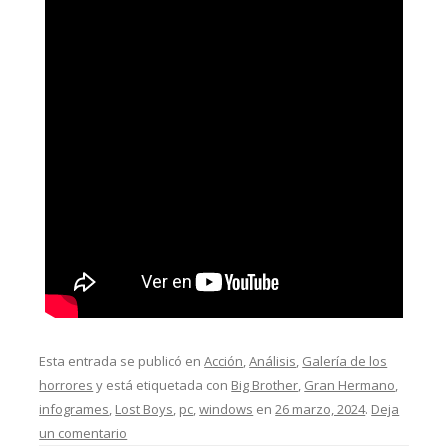
Esta entrada se publicó en
Acción
,
Análisis
,
Galería de los
horrores
y está etiquetada con
Big Brother
,
Gran Hermano
,
infogrames
,
Lost Boys
,
pc
,
windows
en
26 marzo, 2024
.
Deja
un comentario