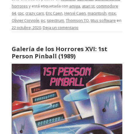
horrores
y está etiquetada con
amiga
,
atari st
,
commodore
64
,
cpc
,
crazy cars
,
Eric Caen
,
Hervé Caen
,
macintosh
,
msx
,
Olivier Corviole
,
pc
,
spectrum
,
Thomson TO
,
titus software
en
22 octubre, 2020
.
Deja un comentario
Galería de los Horrores XVI: 1st
Person Pinball (1989)