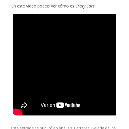
En este vídeo podéis ver cómo es
Crazy Cars
:
Esta entrada se publicó en
Análisis
,
Carreras
,
Galería de los