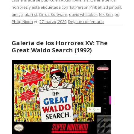
Esta entrada se publicó en
Acción
,
Análisis
,
Galería de los
horrores
y está etiquetada con
1st Person Pinball
,
3d pinball
,
amiga
,
atari st
,
Cirrus Software
,
david whittaker
,
Nik Sen
,
pc
,
Philip Nixon
en
27 marzo, 2020
.
Deja un comentario
Galería de los Horrores XV: The
Great Waldo Search (1992)