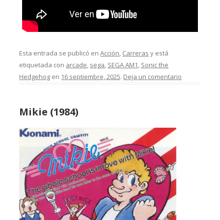
Esta entrada se publicó en
Acción
,
Carreras
y está
etiquetada con
arcade
,
sega
,
SEGA AM1
,
Sonic the
Hedgehog
en
16 septiembre, 2025
.
Deja un comentario
Mikie (1984)