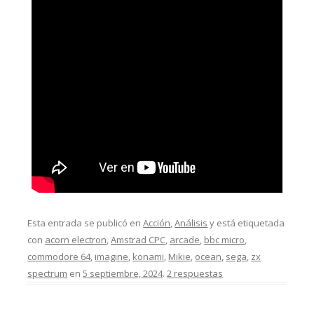
Esta entrada se publicó en
Acción
,
Análisis
y está etiquetada
con
acorn electron
,
Amstrad CPC
,
arcade
,
bbc micro
,
commodore 64
,
imagine
,
konami
,
Mikie
,
ocean
,
sega
,
zx
spectrum
en
5 septiembre, 2024
.
2 respuestas