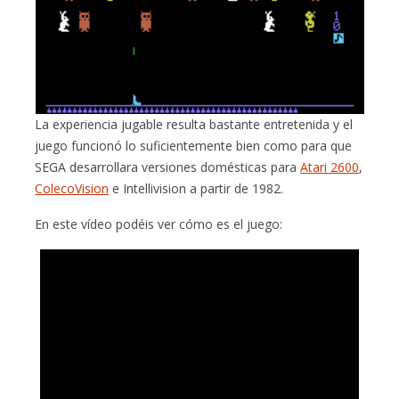
La experiencia jugable resulta bastante entretenida y el
juego funcionó lo suficientemente bien como para que
SEGA desarrollara versiones domésticas para
Atari 2600
,
ColecoVision
e Intellivision a partir de 1982.
En este vídeo podéis ver cómo es el juego: