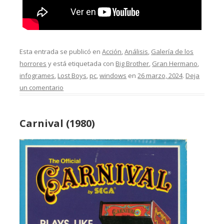
Esta entrada se publicó en
Acción
,
Análisis
,
Galería de los
horrores
y está etiquetada con
Big Brother
,
Gran Hermano
,
infogrames
,
Lost Boys
,
pc
,
windows
en
26 marzo, 2024
.
Deja
un comentario
Carnival (1980)