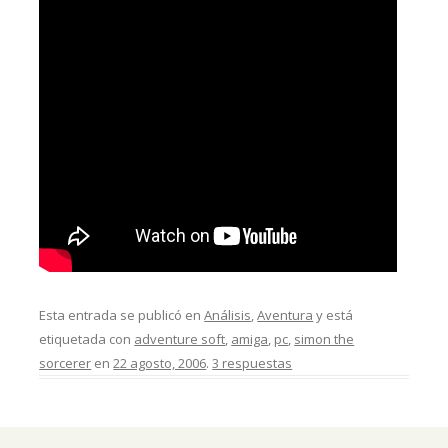
Esta entrada se publicó en
Análisis
,
Aventura
y está
etiquetada con
adventure soft
,
amiga
,
pc
,
simon the
sorcerer
en
22 agosto, 2006
.
3 respuestas