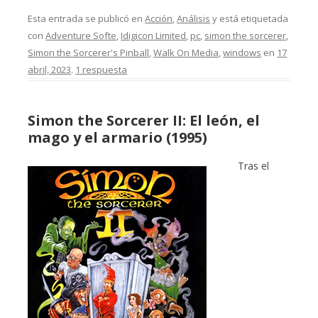
Esta entrada se publicó en
Acción
,
Análisis
y está etiquetada
con
Adventure Softe
,
Idigicon Limited
,
pc
,
simon the sorcerer
,
Simon the Sorcerer's Pinball
,
Walk On Media
,
windows
en
17
abril, 2023
.
1 respuesta
Simon the Sorcerer II: El león, el
mago y el armario (1995)
Tras el