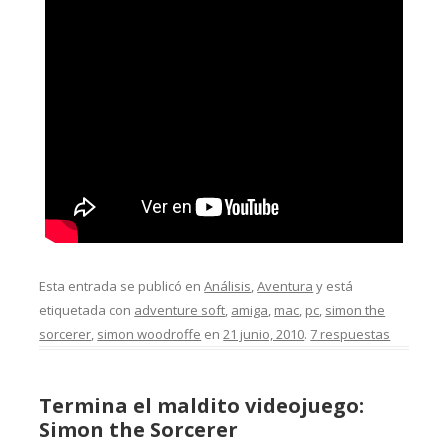
Esta entrada se publicó en
Análisis
,
Aventura
y está
etiquetada con
adventure soft
,
amiga
,
mac
,
pc
,
simon the
sorcerer
,
simon woodroffe
en
21 junio, 2010
.
7 respuestas
Termina el maldito videojuego:
Simon the Sorcerer