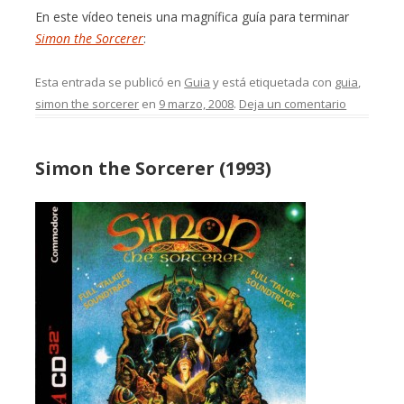
En este vídeo teneis una magnífica guía para terminar
Simon the Sorcerer
:
Esta entrada se publicó en
Guia
y está etiquetada con
guia
,
simon the sorcerer
en
9 marzo, 2008
.
Deja un comentario
Simon the Sorcerer (1993)