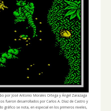
abo por José Antonio Morales Ortega y Ángel Zarazaga
cos fueron desarrollados por Carlos A. Díaz de Castro y
do gráfico se nota, en especial en los primeros niveles,