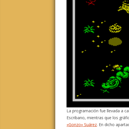
La programación fue llevada a c
Escribano, mientras que los gráfi
«Gonzo» Suárez
. En dicho aparta