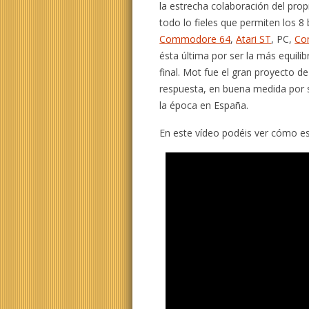
la estrecha colaboración del prop
todo lo fieles que permiten los 8 
Commodore 64
,
Atari ST
, PC,
Co
ésta última por ser la más equili
final. Mot fue el gran proyecto d
respuesta, en buena medida por 
la época en España.
En este vídeo podéis ver cómo es