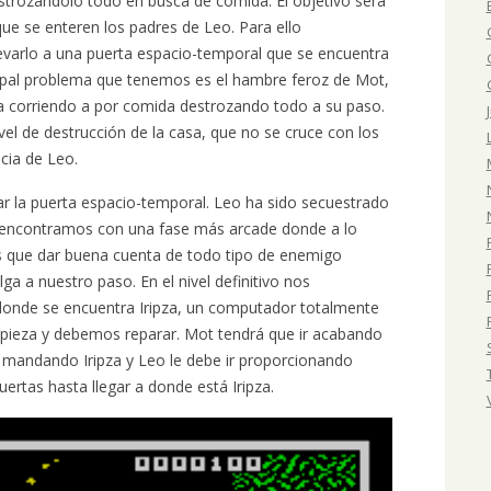
rozándolo todo en busca de comida. El objetivo será
ue se enteren los padres de Leo. Para ello
varlo a una puerta espacio-temporal que se encuentra
incipal problema que tenemos es el hambre feroz de Mot,
a corriendo a por comida destrozando todo a su paso.
vel de destrucción de la casa, que no se cruce con los
ncia de Leo.
zar la puerta espacio-temporal. Leo ha sido secuestrado
s encontramos con una fase más arcade donde a lo
s que dar buena cuenta de todo tipo de enemigo
ga a nuestro paso. En el nivel definitivo nos
donde se encuentra Iripza, un computador totalmente
a pieza y debemos reparar. Mot tendrá que ir acabando
va mandando Iripza y Leo le debe ir proporcionando
ertas hasta llegar a donde está Iripza.