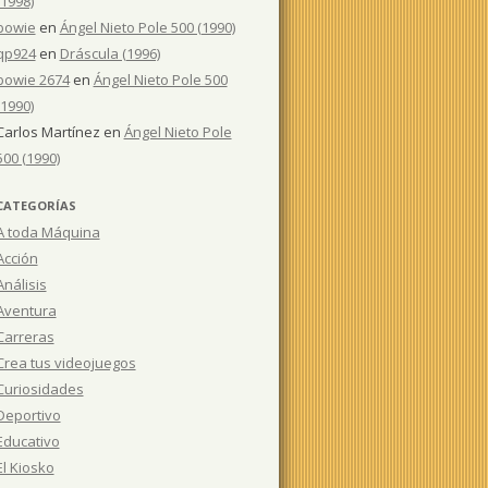
(1998)
bowie
en
Ángel Nieto Pole 500 (1990)
qp924
en
Dráscula (1996)
bowie 2674
en
Ángel Nieto Pole 500
(1990)
Carlos Martínez
en
Ángel Nieto Pole
500 (1990)
CATEGORÍAS
A toda Máquina
Acción
Análisis
Aventura
Carreras
Crea tus videojuegos
Curiosidades
Deportivo
Educativo
El Kiosko