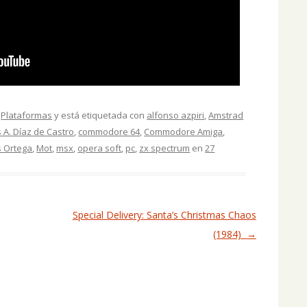
,
Plataformas
y está etiquetada con
alfonso azpiri
,
Amstrad
 A. Díaz de Castro
,
commodore 64
,
Commodore Amiga
,
s Ortega
,
Mot
,
msx
,
opera soft
,
pc
,
zx spectrum
en
27
Special Delivery: Santa’s Christmas Chaos
(1984)
→