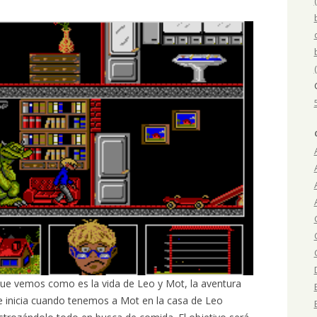
que vemos como es la vida de Leo y Mot, la aventura
e inicia cuando tenemos a Mot en la casa de Leo