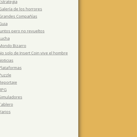
Estrategia
Galería de los horrores
Grandes Compañías
Guia
Juntos pero no revueltos
Lucha
Mondo Bizarro
No solo de Insert Coin vive el hombre
Noticias
Plataformas
Puzzle
Reportaje
RPG
Simuladores
Tablero
Varios