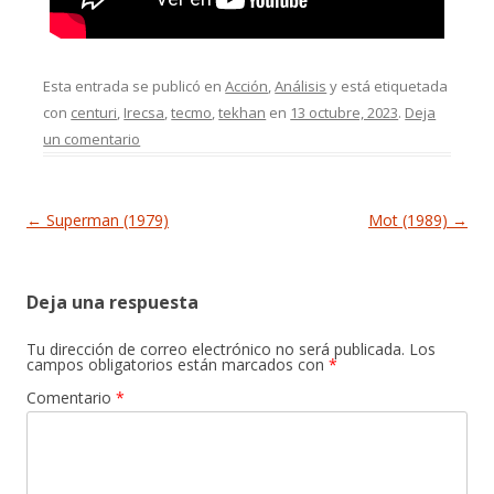
Esta entrada se publicó en
Acción
,
Análisis
y está etiquetada
con
centuri
,
Irecsa
,
tecmo
,
tekhan
en
13 octubre, 2023
.
Deja
un comentario
Navegación de entradas
←
Superman (1979)
Mot (1989)
→
Deja una respuesta
Tu dirección de correo electrónico no será publicada.
Los
campos obligatorios están marcados con
*
Comentario
*