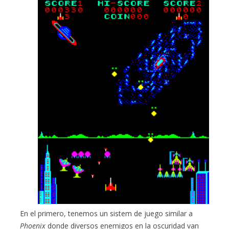
En el primero, tenemos un sistem de juego similar a
Phoenix
donde diversos enemigos en la oscuridad van