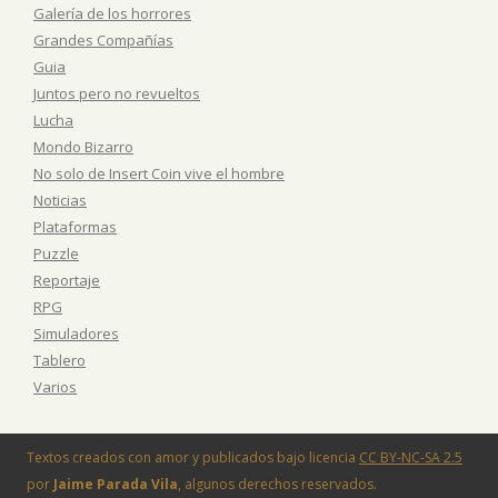
Galería de los horrores
Grandes Compañías
Guia
Juntos pero no revueltos
Lucha
Mondo Bizarro
No solo de Insert Coin vive el hombre
Noticias
Plataformas
Puzzle
Reportaje
RPG
Simuladores
Tablero
Varios
Textos creados con amor y publicados bajo licencia
CC BY-NC-SA 2.5
por
Jaime Parada Vila
, algunos derechos reservados.