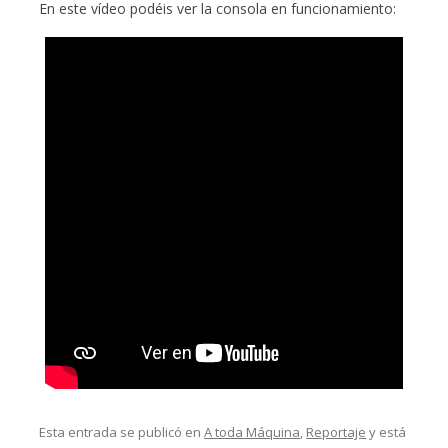
En este vídeo podéis ver la consola en funcionamiento:
Esta entrada se publicó en
A toda Máquina
,
Reportaje
y está