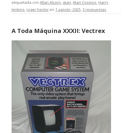
etiquetada con
Allan Alcorn
,
atari
,
Atari Cosmos
,
Harry
Jenkins
,
roger hector
en
1 agosto, 2025
.
3 respuestas
A Toda Máquina XXXII: Vectrex