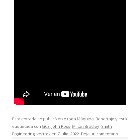
Esta entrada se publicó en
A toda Máquina
,
Reportaje
y está
etiquetada con
GCE
,
John Ross
,
Milton Bradley
,
Smith
Engineering
,
vectrex
en
7 julio, 2022
.
Deja un comentario