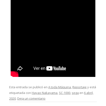
Esta entrada se publicó en
A toda Máquina
,
Reportaje
y está
etiquetada con
Hayao Nakayama
,
SC-1000
,
sega
en
6 abril,
2020
.
Deja un comentario