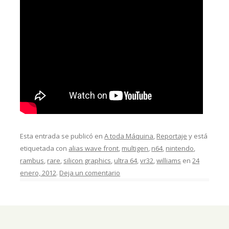
Esta entrada se publicó en
A toda Máquina
,
Reportaje
y está
etiquetada con
alias wave front
,
multigen
,
n64
,
nintendo
,
rambus
,
rare
,
silicon graphics
,
ultra 64
,
vr32
,
williams
en
24
enero, 2012
.
Deja un comentario