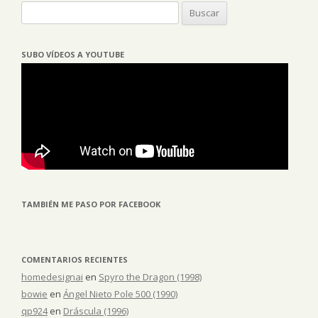
Buscar:
SUBO VÍDEOS A YOUTUBE
TAMBIÉN ME PASO POR FACEBOOK
COMENTARIOS RECIENTES
homedesignai
en
Spyro the Dragon (1998)
bowie
en
Ángel Nieto Pole 500 (1990)
qp924
en
Dráscula (1996)