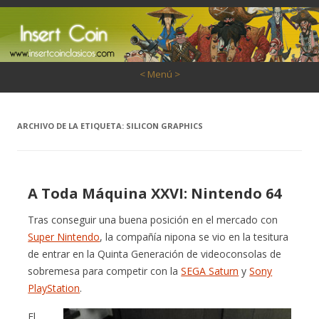
Saltar al contenido
< Menú >
ARCHIVO DE LA ETIQUETA:
SILICON GRAPHICS
A Toda Máquina XXVI: Nintendo 64
Tras conseguir una buena posición en el mercado con
Super Nintendo
, la compañía nipona se vio en la tesitura
de entrar en la Quinta Generación de videoconsolas de
sobremesa para competir con la
SEGA Saturn
y
Sony
PlayStation
.
El