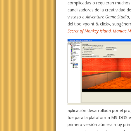
complicadas o requieran muchos
canalizadoras de la creatividad 
vistazo a
Adventure Game Studio
,
del tipo «point & click», subgéne
Secret of Monkey Island
,
Maniac M
aplicación desarrollada por el pr
fue para la plataforma MS-DOS 
primera versión aún era muy primi