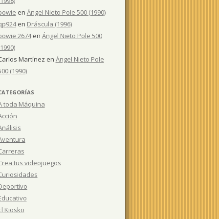
(1998)
bowie
en
Ángel Nieto Pole 500 (1990)
qp924
en
Dráscula (1996)
bowie 2674
en
Ángel Nieto Pole 500
(1990)
Carlos Martínez
en
Ángel Nieto Pole
500 (1990)
CATEGORÍAS
A toda Máquina
Acción
Análisis
Aventura
Carreras
Crea tus videojuegos
Curiosidades
Deportivo
Educativo
El Kiosko