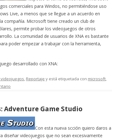
uegos comerciales para Windos, no permitiéndose uso
ows Live, a menos que se llegue a un acuerdo en
 la compañía. Microsoft tiene creado un club de
ólares, permite probar los videojuegos de otros
arrollo. La comunidad de usuarios de XNA es bastante
s para poder empezar a trabajar con la herramienta,
ojuego desarrollado con XNA:
 videojuegos
,
Reportaje
y está etiquetada con
microsoft
,
ntario
s: Adventure Game Studio
Con esta nueva scción quiero daros a
ara diseñar videojuegos que no sean excesivamente