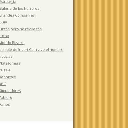
Estrategia
Galería de los horrores
Grandes Compañías
Guia
Juntos pero no revueltos
Lucha
Mondo Bizarro
No solo de Insert Coin vive el hombre
Noticias
Plataformas
Puzzle
Reportaje
RPG
Simuladores
Tablero
Varios