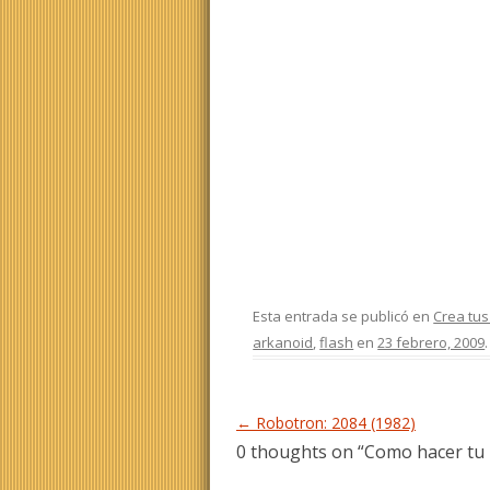
Esta entrada se publicó en
Crea tus
arkanoid
,
flash
en
23 febrero, 2009
Navegación de entradas
←
Robotron: 2084 (1982)
0 thoughts on “
Como hacer tu 