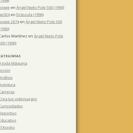
(1998)
bowie
en
Ángel Nieto Pole 500 (1990)
qp924
en
Dráscula (1996)
bowie 2674
en
Ángel Nieto Pole 500
(1990)
Carlos Martínez
en
Ángel Nieto Pole
500 (1990)
CATEGORÍAS
A toda Máquina
Acción
Análisis
Aventura
Carreras
Crea tus videojuegos
Curiosidades
Deportivo
Educativo
El Kiosko