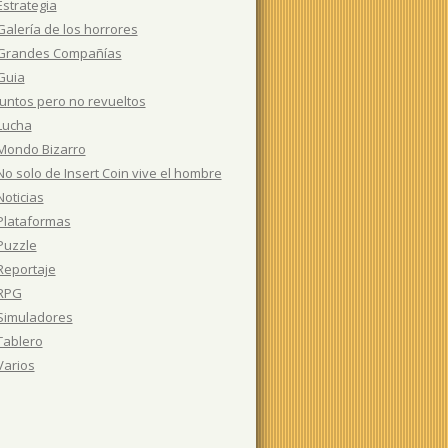
Estrategia
Galería de los horrores
Grandes Compañías
Guia
Juntos pero no revueltos
Lucha
Mondo Bizarro
No solo de Insert Coin vive el hombre
Noticias
Plataformas
Puzzle
Reportaje
RPG
Simuladores
Tablero
Varios