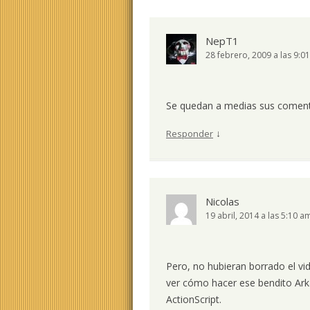
NepT1
28 febrero, 2009 a las 9:0
Se quedan a medias sus coment
↓
Responder
Nicolas
19 abril, 2014 a las 5:10 a
Pero, no hubieran borrado el vid
ver cómo hacer ese bendito Ark
ActionScript.