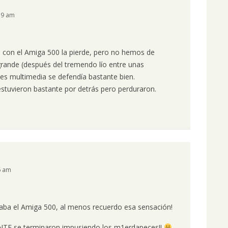
19 am
n con el Amiga 500 la pierde, pero no hemos de
grande (después del tremendo lío entre unas
es multimedia se defendía bastante bien.
stuvieron bastante por detrás pero perduraron.
6 am
aba el Amiga 500, al menos recuerdo esa sensación!
TE se terminaron impusiendo los m1erdapeces!!