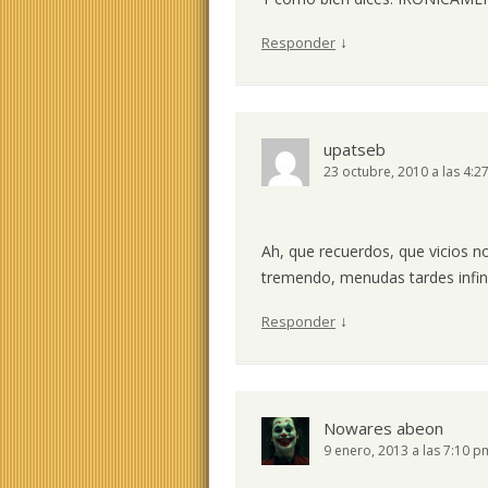
↓
Responder
upatseb
23 octubre, 2010 a las 4:2
Ah, que recuerdos, que vicios 
tremendo, menudas tardes infini
↓
Responder
Nowares abeon
9 enero, 2013 a las 7:10 p