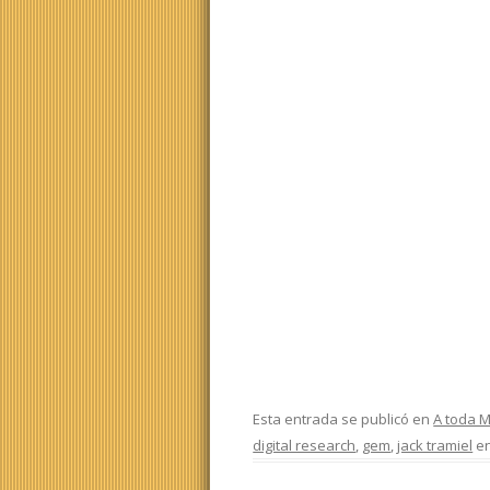
Esta entrada se publicó en
A toda 
digital research
,
gem
,
jack tramiel
e