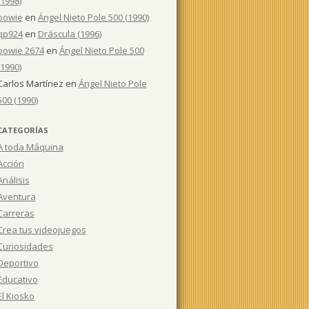
(1998)
bowie
en
Ángel Nieto Pole 500 (1990)
qp924
en
Dráscula (1996)
bowie 2674
en
Ángel Nieto Pole 500
(1990)
Carlos Martínez
en
Ángel Nieto Pole
500 (1990)
CATEGORÍAS
A toda Máquina
Acción
Análisis
Aventura
Carreras
Crea tus videojuegos
Curiosidades
Deportivo
Educativo
El Kiosko