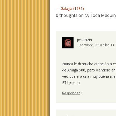
Navegación de entradas
←
Galaga (1981)
0 thoughts on “
A Toda Máquina
josepzin
19 octubre, 2010 a las 3:1
Nunca le di mucha atención a 
de Amiga 500, pero viendolo ah
veo que era una muy buena máqu
ET!! jejeje)
↓
Responder