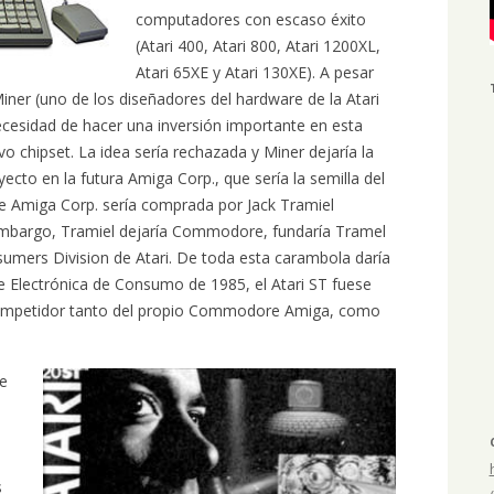
computadores con escaso éxito
(Atari 400, Atari 800, Atari 1200XL,
Atari 65XE y Atari 130XE). A pesar
Miner (uno de los diseñadores del hardware de la Atari
 necesidad de hacer una inversión importante en esta
o chipset. La idea sería rechazada y Miner dejaría la
ecto en la futura Amiga Corp., que sería la semilla del
ue Amiga Corp. sería comprada por Jack Tramiel
mbargo, Tramiel dejaría Commodore, fundaría Tramel
umers Division de Atari. De toda esta carambola daría
e Electrónica de Consumo de 1985, el Atari ST fuese
 competidor tanto del propio Commodore Amiga, como
de
e
s