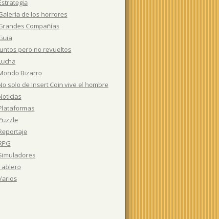
Estrategia
Galería de los horrores
Grandes Compañías
Guia
Juntos pero no revueltos
Lucha
Mondo Bizarro
No solo de Insert Coin vive el hombre
Noticias
Plataformas
Puzzle
Reportaje
RPG
Simuladores
Tablero
Varios