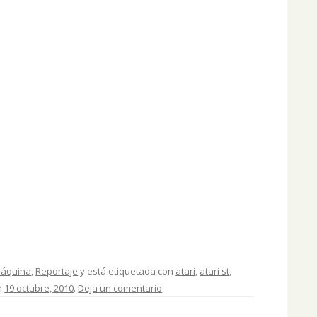
Máquina
,
Reportaje
y está etiquetada con
atari
,
atari st
,
n
19 octubre, 2010
.
Deja un comentario