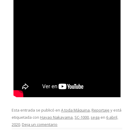
Esta entrada se publicó en
A toda Máquina
,
Reportaje
y está
etiquetada con
Hayao Nakayama
,
SC-1000
,
sega
en
6 abril,
2020
.
Deja un comentario