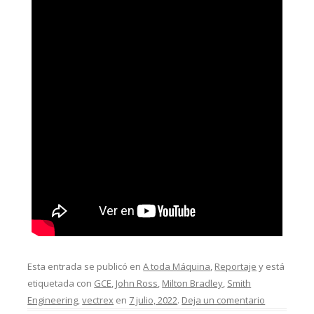
Esta entrada se publicó en
A toda Máquina
,
Reportaje
y está
etiquetada con
GCE
,
John Ross
,
Milton Bradley
,
Smith
Engineering
,
vectrex
en
7 julio, 2022
.
Deja un comentario