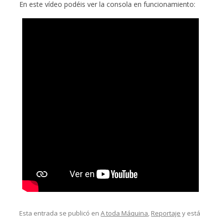
En este vídeo podéis ver la consola en funcionamiento:
Esta entrada se publicó en
A toda Máquina
,
Reportaje
y está