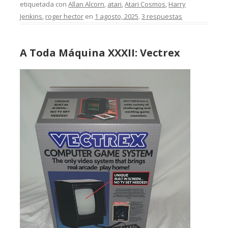
etiquetada con
Allan Alcorn
,
atari
,
Atari Cosmos
,
Harry
Jenkins
,
roger hector
en
1 agosto, 2025
.
3 respuestas
A Toda Máquina XXXII: Vectrex