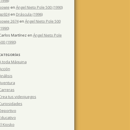
(1998)
bowie
en
Ángel Nieto Pole 500 (1990)
qp924
en
Dráscula (1996)
bowie 2674
en
Ángel Nieto Pole 500
(1990)
Carlos Martínez
en
Ángel Nieto Pole
500 (1990)
CATEGORÍAS
A toda Máquina
Acción
Análisis
Aventura
Carreras
Crea tus videojuegos
Curiosidades
Deportivo
Educativo
El Kiosko