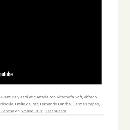
,
Aventura
y está etiquetada con
Alcachofa Soft
,
Alfredo
ráscula
,
Emilio de Paz
,
Fernando Lancha
,
Germán Yepes
,
o Lancha
en
6 mayo, 2026
.
1 respuesta