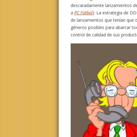
descaradamente lanzamientos de
a
PC Fútbol
). La estrategia de D
de lanzamientos que tenían que 
géneros posibles para abarcar to
control de calidad de sus product