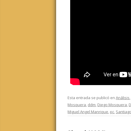
Esta entrada se publicó en
Análisis
Mosquera
,
ddm
,
Diego Mosquera
,
D
Miguel Angel Manrique
,
pc
,
Santiag