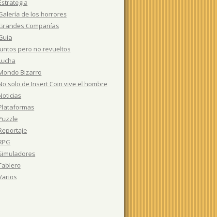
Estrategia
Galería de los horrores
Grandes Compañías
Guia
Juntos pero no revueltos
Lucha
Mondo Bizarro
No solo de Insert Coin vive el hombre
Noticias
Plataformas
Puzzle
Reportaje
RPG
Simuladores
Tablero
Varios