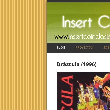
BLOG
PROYECTOS
SOB
Dráscula (1996)