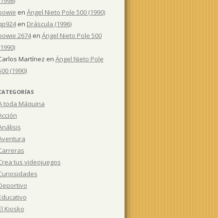
(1998)
bowie
en
Ángel Nieto Pole 500 (1990)
qp924
en
Dráscula (1996)
bowie 2674
en
Ángel Nieto Pole 500
(1990)
Carlos Martínez
en
Ángel Nieto Pole
500 (1990)
CATEGORÍAS
A toda Máquina
Acción
Análisis
Aventura
Carreras
Crea tus videojuegos
Curiosidades
Deportivo
Educativo
El Kiosko