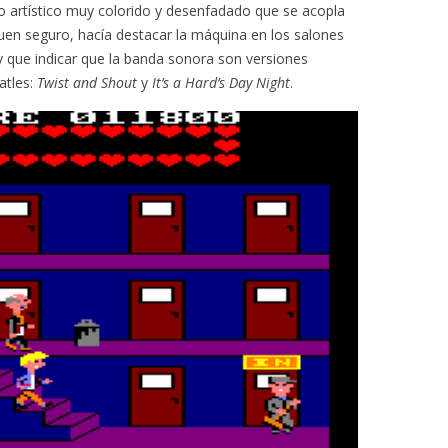
tilo artístico muy colorido y desenfadado que se acopla
buen seguro, hacía destacar la máquina en los salones
y que indicar que la banda sonora son versiones
atles:
Twist and Shout
y
It’s a Hard’s Day Night
.