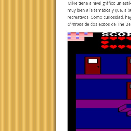
Mikie tiene a nivel gráfico un es
muy bien a la temática y que, a 
recreativos. Como curiosidad, ha
chiptune
de dos éxitos de The Be