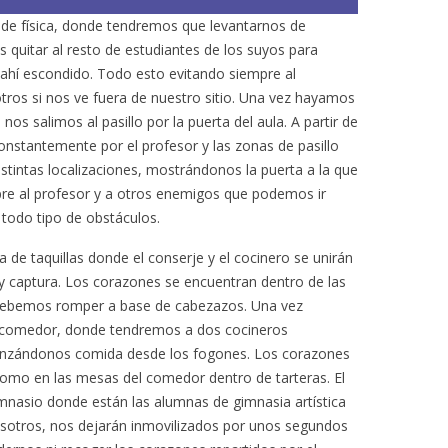
a de física, donde tendremos que levantarnos de
s quitar al resto de estudiantes de los suyos para
ahí escondido. Todo esto evitando siempre al
sotros si nos ve fuera de nuestro sitio. Una vez hayamos
os salimos al pasillo por la puerta del aula. A partir de
onstantemente por el profesor y las zonas de pasillo
istintas localizaciones, mostrándonos la puerta a la que
e al profesor y a otros enemigos que podemos ir
todo tipo de obstáculos.
a de taquillas donde el conserje y el cocinero se unirán
y captura. Los corazones se encuentran dentro de las
e debemos romper a base de cabezazos. Una vez
l comedor, donde tendremos a dos cocineros
lanzándonos comida desde los fogones. Los corazones
como en las mesas del comedor dentro de tarteras. El
gimnasio donde están las alumnas de gimnasia artística
osotros, nos dejarán inmovilizados por unos segundos