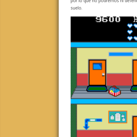
por lo que no podremos ni defend
suelo.