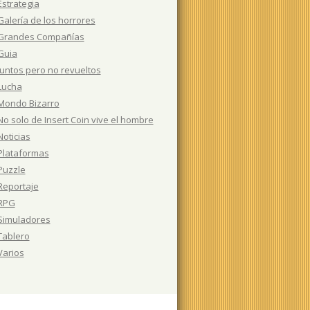
Estrategia
Galería de los horrores
Grandes Compañías
Guia
Juntos pero no revueltos
Lucha
Mondo Bizarro
No solo de Insert Coin vive el hombre
Noticias
Plataformas
Puzzle
Reportaje
RPG
Simuladores
Tablero
Varios