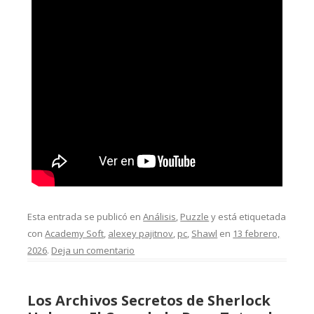
Esta entrada se publicó en
Análisis
,
Puzzle
y está etiquetada
con
Academy Soft
,
alexey pajitnov
,
pc
,
Shawl
en
13 febrero,
2026
.
Deja un comentario
Los Archivos Secretos de Sherlock