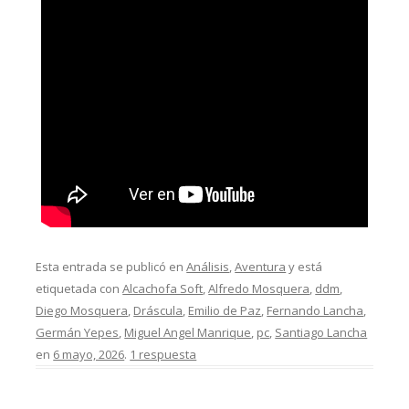
Esta entrada se publicó en
Análisis
,
Aventura
y está
etiquetada con
Alcachofa Soft
,
Alfredo Mosquera
,
ddm
,
Diego Mosquera
,
Dráscula
,
Emilio de Paz
,
Fernando Lancha
,
Germán Yepes
,
Miguel Angel Manrique
,
pc
,
Santiago Lancha
en
6 mayo, 2026
.
1 respuesta