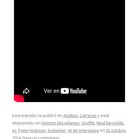
Esta entrada se publicó en
Análisis
,
Carreras
y está
etiquetada con
Antonio Miscellaneo
,
Graffiti
,
Neal Reynolds
,
pc
,
Peter Hickman
,
Screamer
,
Virgin Interactive
en
25 octubre,
2024
.
Deja un comentario