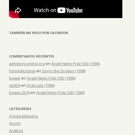
TAMBIÉN ME PASO POR FACEBOOK
COMENTARIOS RECIENTES
aimotioncontrol.org
en
Ángel Nieto Pole 500 (1990)
homedesignai
en
Spyro the Dragon (1998)
bowie
en
Ángel Nieto Pole 500 (1990)
qp924
en
Dráscula (1996)
bowie 2674
en
Ángel Nieto Pole 500 (1990)
CATEGORÍAS
A toda Máquina
Acción
Análisis