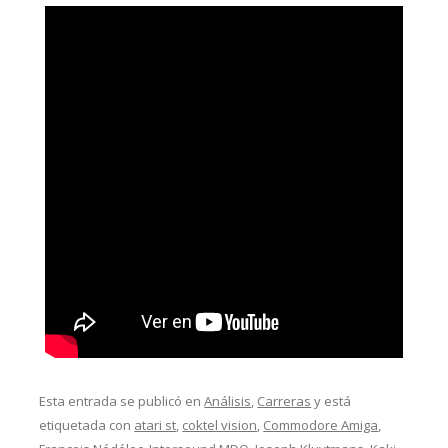
Esta entrada se publicó en
Análisis
,
Carreras
y está
etiquetada con
atari st
,
coktel vision
,
Commodore Amiga
,