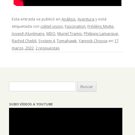
Esta entrada se publicó en
Análisis
,
Aventura
y está
etiquetada con
coktel vision
,
Fascination
,
Frédéric Motte
,
Joseph Kluytmans
,
MDO
,
Muriel Tramis
,
Philippe Lamarque
,
Rachid Chebli
,
System 4
,
Tomahawk
,
Yannick Chosse
en
17
marzo, 2022
.
2 respuestas
Buscar:
SUBO VÍDEOS A YOUTUBE