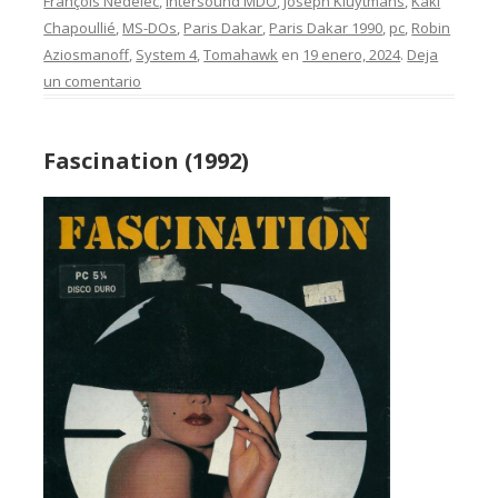
François Nédélec
,
Intersound MDO
,
Joseph Kluytmans
,
Kaki
Chapoullié
,
MS-DOs
,
Paris Dakar
,
Paris Dakar 1990
,
pc
,
Robin
Aziosmanoff
,
System 4
,
Tomahawk
en
19 enero, 2024
.
Deja
un comentario
Fascination (1992)