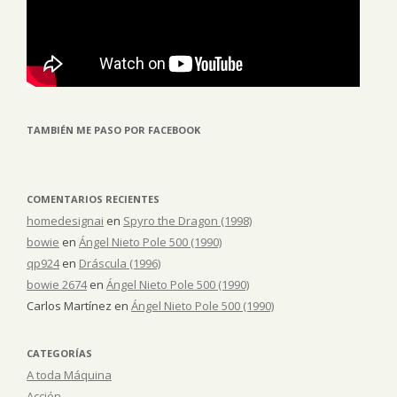
TAMBIÉN ME PASO POR FACEBOOK
COMENTARIOS RECIENTES
homedesignai
en
Spyro the Dragon (1998)
bowie
en
Ángel Nieto Pole 500 (1990)
qp924
en
Dráscula (1996)
bowie 2674
en
Ángel Nieto Pole 500 (1990)
Carlos Martínez
en
Ángel Nieto Pole 500 (1990)
CATEGORÍAS
A toda Máquina
Acción