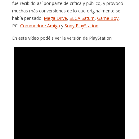
fue recibido así por parte de crítica y público, y provocó
muchas más conversiones de lo que originalmente se
había pensado:
Mega Drive
,
SEGA Saturn
,
Game Boy
,
PC,
Commodore Amiga
y
Sony PlayStation
.
En este vídeo podéis ver la versión de PlayStation: