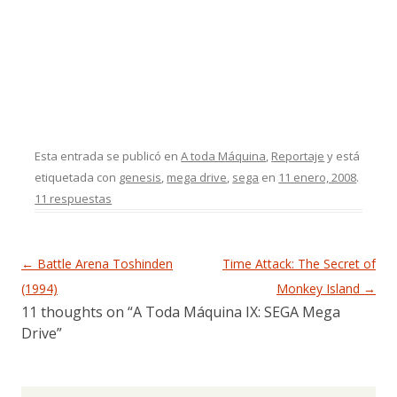
Esta entrada se publicó en
A toda Máquina
,
Reportaje
y está
etiquetada con
genesis
,
mega drive
,
sega
en
11 enero, 2008
.
11 respuestas
Navegación de entradas
←
Battle Arena Toshinden
Time Attack: The Secret of
(1994)
Monkey Island
→
11 thoughts on “
A Toda Máquina IX: SEGA Mega
Drive
”