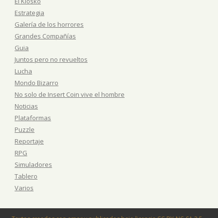
El Kiosko
Estrategia
Galería de los horrores
Grandes Compañías
Guia
Juntos pero no revueltos
Lucha
Mondo Bizarro
No solo de Insert Coin vive el hombre
Noticias
Plataformas
Puzzle
Reportaje
RPG
Simuladores
Tablero
Varios