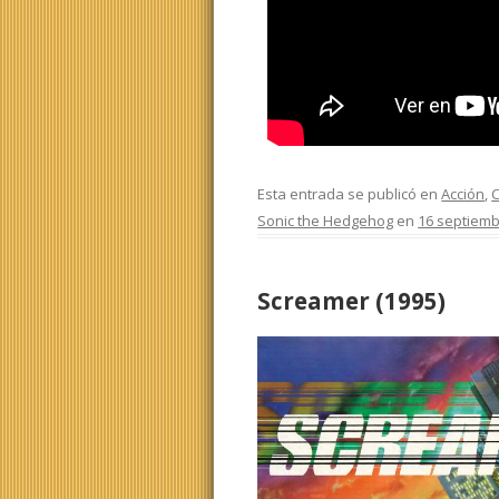
Esta entrada se publicó en
Acción
,
C
Sonic the Hedgehog
en
16 septiemb
Screamer (1995)