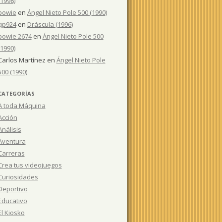
(1998)
bowie
en
Ángel Nieto Pole 500 (1990)
qp924
en
Dráscula (1996)
bowie 2674
en
Ángel Nieto Pole 500
(1990)
Carlos Martínez
en
Ángel Nieto Pole
500 (1990)
CATEGORÍAS
A toda Máquina
Acción
Análisis
Aventura
Carreras
Crea tus videojuegos
Curiosidades
Deportivo
Educativo
El Kiosko