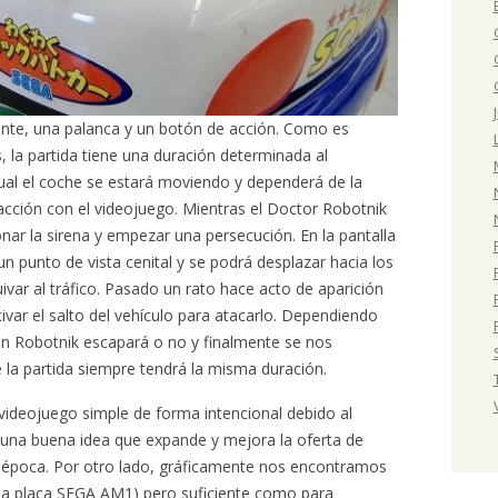
lante, una palanca y un botón de acción. Como es
, la partida tiene una duración determinada al
cual el coche se estará moviendo y dependerá de la
eracción con el videojuego. Mientras el Doctor Robotnik
nar la sirena y empezar una persecución. En la pantalla
n punto de vista cenital y se podrá desplazar hacia los
uivar al tráfico. Pasado un rato hace acto de aparición
ivar el salto del vehículo para atacarlo. Dependiendo
ión Robotnik escapará o no y finalmente se nos
 la partida siempre tendrá la misma duración.
ideojuego simple de forma intencional debido al
n una buena idea que expande y mejora la oferta de
a época. Por otro lado, gráficamente nos encontramos
a placa SEGA AM1) pero suficiente como para