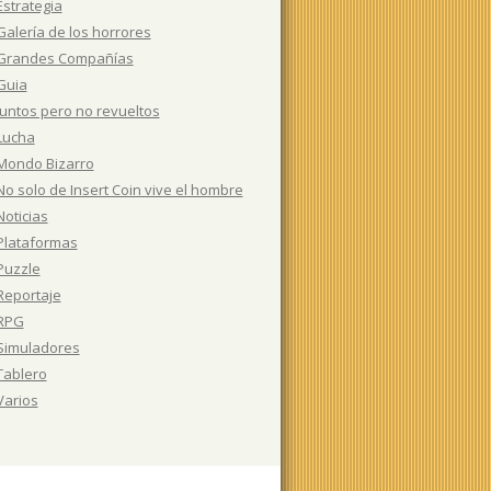
Estrategia
Galería de los horrores
Grandes Compañías
Guia
Juntos pero no revueltos
Lucha
Mondo Bizarro
No solo de Insert Coin vive el hombre
Noticias
Plataformas
Puzzle
Reportaje
RPG
Simuladores
Tablero
Varios