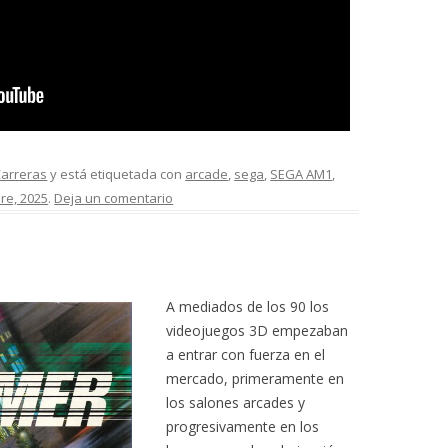
arreras
y está etiquetada con
arcade
,
sega
,
SEGA AM1
,
re, 2025
.
Deja un comentario
A mediados de los 90 los
videojuegos 3D empezaban
a entrar con fuerza en el
mercado, primeramente en
los salones arcades y
progresivamente en los