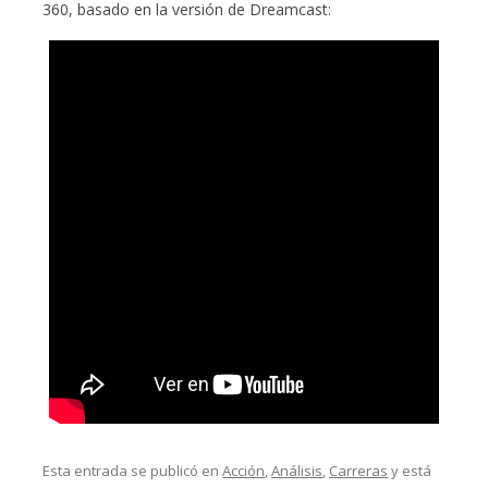
360, basado en la versión de Dreamcast:
Esta entrada se publicó en
Acción
,
Análisis
,
Carreras
y está