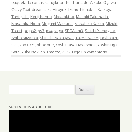
etiquetada con
akira fujiki
,
android
,
arcade
,
Atsuko Ogawa
,
Crazy Taxi
,
dreamcast
,
Hiroyuki Izuno
,
hitmaker
,
Katsuya
Taniguchi
,
Kenji Kanno
,
Masaaki Ito
,
Masaki Takahashi
,
Masataka Noda
,
Megumi Matsuda
,
Mitsuhiko Kakita
,
Mizuki
Totori
,
pc
,
ps2
,
ps3
,
ps4
,
sega
,
SEGA am3
,
Seiichi Yamagata
,
Shiho Miyaoka
,
Shinichi Nakagawa
,
Takeo Iwase
,
Toshikazu
Goi
,
xbox 360
,
xbox one
,
Yoshimasa Hayashida
,
Yoshitsugu
Sato
,
Yuko Iseki
en
3 marzo, 2022
.
Deja un comentario
Buscar:
SUBO VÍDEOS A YOUTUBE