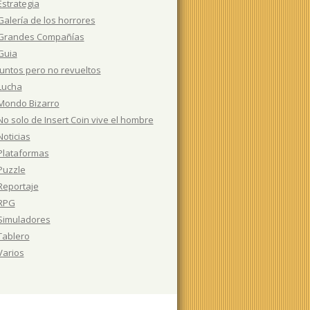
Estrategia
Galería de los horrores
Grandes Compañías
Guia
Juntos pero no revueltos
Lucha
Mondo Bizarro
No solo de Insert Coin vive el hombre
Noticias
Plataformas
Puzzle
Reportaje
RPG
Simuladores
Tablero
Varios