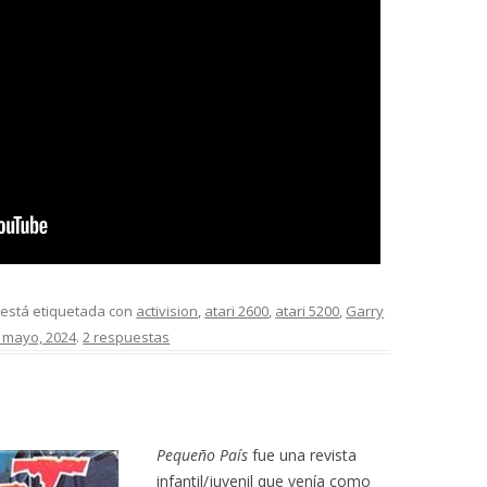
 está etiquetada con
activision
,
atari 2600
,
atari 5200
,
Garry
 mayo, 2024
.
2 respuestas
Pequeño País
fue una revista
infantil/juvenil que venía como