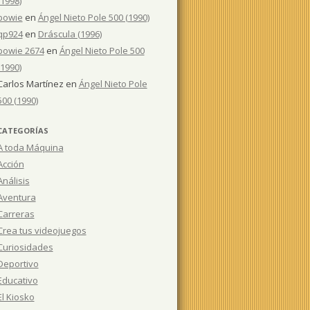
(1998)
bowie
en
Ángel Nieto Pole 500 (1990)
qp924
en
Dráscula (1996)
bowie 2674
en
Ángel Nieto Pole 500
(1990)
Carlos Martínez
en
Ángel Nieto Pole
500 (1990)
CATEGORÍAS
A toda Máquina
Acción
Análisis
Aventura
Carreras
Crea tus videojuegos
Curiosidades
Deportivo
Educativo
El Kiosko