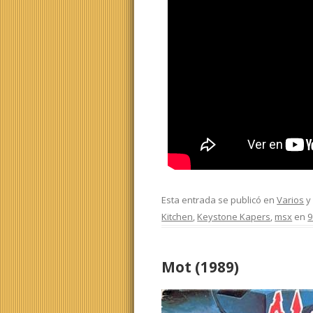
Esta entrada se publicó en
Varios
y
Kitchen
,
Keystone Kapers
,
msx
en
9
Mot (1989)