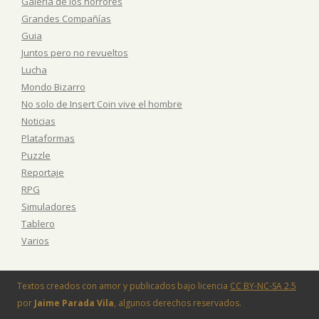
Galería de los horrores
Grandes Compañías
Guia
Juntos pero no revueltos
Lucha
Mondo Bizarro
No solo de Insert Coin vive el hombre
Noticias
Plataformas
Puzzle
Reportaje
RPG
Simuladores
Tablero
Varios
Textos creados con amor y publicados bajo licencia
CC BY-NC-SA 2.5
por
Jaime Parada Vila
, algunos derechos reservados.