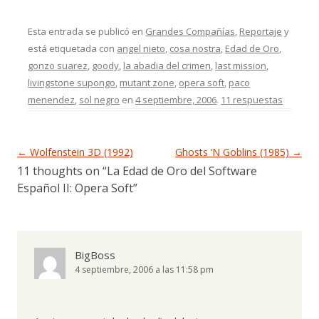
Esta entrada se publicó en
Grandes Compañías
,
Reportaje
y
está etiquetada con
angel nieto
,
cosa nostra
,
Edad de Oro
,
gonzo suarez
,
goody
,
la abadia del crimen
,
last mission
,
livingstone supongo
,
mutant zone
,
opera soft
,
paco
menendez
,
sol negro
en
4 septiembre, 2006
.
11 respuestas
Navegación de entradas
←
Wolfenstein 3D (1992)
Ghosts ‘N Goblins (1985)
→
11 thoughts on “
La Edad de Oro del Software
Español II: Opera Soft
”
BigBoss
4 septiembre, 2006 a las 11:58 pm