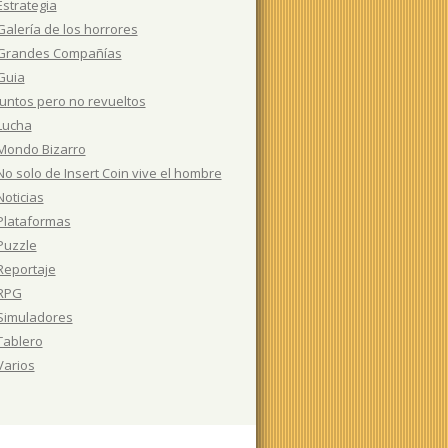
Estrategia
Galería de los horrores
Grandes Compañías
Guia
Juntos pero no revueltos
Lucha
Mondo Bizarro
No solo de Insert Coin vive el hombre
Noticias
Plataformas
Puzzle
Reportaje
RPG
Simuladores
Tablero
Varios