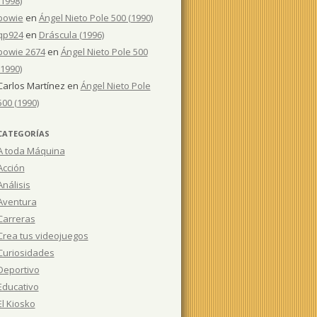
(1998)
bowie
en
Ángel Nieto Pole 500 (1990)
qp924
en
Dráscula (1996)
bowie 2674
en
Ángel Nieto Pole 500
(1990)
Carlos Martínez
en
Ángel Nieto Pole
500 (1990)
CATEGORÍAS
A toda Máquina
Acción
Análisis
Aventura
Carreras
Crea tus videojuegos
Curiosidades
Deportivo
Educativo
El Kiosko