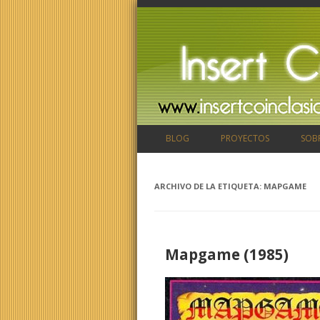
BLOG
PROYECTOS
SOB
ARCHIVO DE LA ETIQUETA:
MAPGAME
Mapgame (1985)