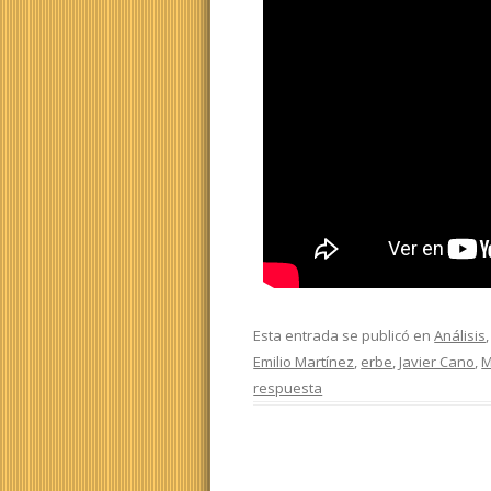
Esta entrada se publicó en
Análisis
Emilio Martínez
,
erbe
,
Javier Cano
,
M
respuesta