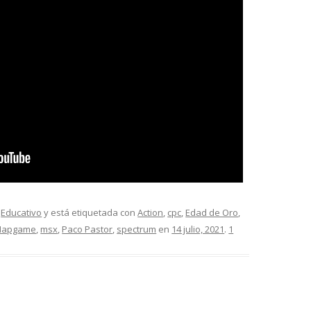
,
Educativo
y está etiquetada con
Action
,
cpc
,
Edad de Oro
,
apgame
,
msx
,
Paco Pastor
,
spectrum
en
14 julio, 2021
.
1