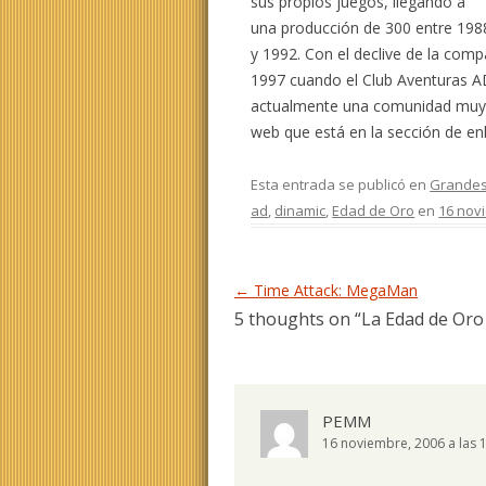
sus propios juegos, llegando a
una producción de 300 entre 198
y 1992. Con el declive de la comp
1997 cuando el Club Aventuras AD
actualmente una comunidad muy a
web que está en la sección de en
Esta entrada se publicó en
Grande
ad
,
dinamic
,
Edad de Oro
en
16 nov
Navegación de entradas
←
Time Attack: MegaMan
5 thoughts on “
La Edad de Oro 
PEMM
16 noviembre, 2006 a las 