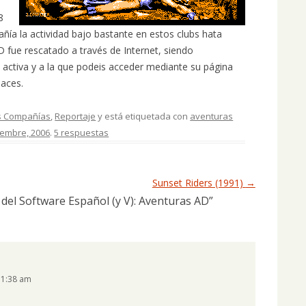
8
añía la actividad bajo bastante en estos clubs hata
 fue rescatado a través de Internet, siendo
ctiva y a la que podeis acceder mediante su página
laces.
s Compañías
,
Reportaje
y está etiquetada con
aventuras
iembre, 2006
.
5 respuestas
Sunset Riders (1991)
→
del Software Español (y V): Aventuras AD
”
11:38 am