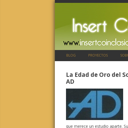
BLOG
PROYECTOS
SOB
La Edad de Oro del S
AD
que merece un estudio aparte. Su