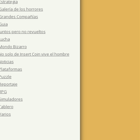
Estrategia
Galería de los horrores
Grandes Compañías
Guia
Juntos pero no revueltos
Lucha
Mondo Bizarro
No solo de Insert Coin vive el hombre
Noticias
Plataformas
Puzzle
Reportaje
RPG
Simuladores
Tablero
Varios