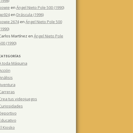
(1998)
bowie
en
Ángel Nieto Pole 500 (1990)
qp924
en
Dráscula (1996)
bowie 2674
en
Ángel Nieto Pole 500
(1990)
Carlos Martínez
en
Ángel Nieto Pole
500 (1990)
CATEGORÍAS
A toda Máquina
Acción
Análisis
Aventura
Carreras
Crea tus videojuegos
Curiosidades
Deportivo
Educativo
El Kiosko