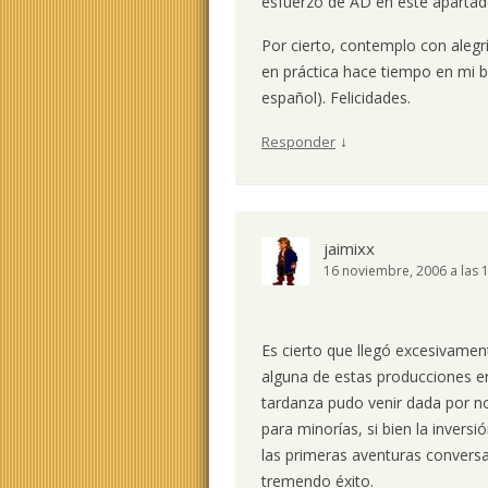
esfuerzo de AD en este apartad
Por cierto, contemplo con aleg
en práctica hace tiempo en mi b
español). Felicidades.
↓
Responder
jaimixx
16 noviembre, 2006 a las 
Es cierto que llegó excesivamen
alguna de estas producciones era
tardanza pudo venir dada por n
para minorías, si bien la inver
las primeras aventuras convers
tremendo éxito.