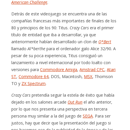
American Challenge
.
Detrás de este videojuego se encuentra una de las
compañías francesas más importantes de finales de los
80 y principios de los 90: Titus.
Crazy Cars
era el primer
título de entidad que iba a desarrollar, ya que
anteriormente habían desarrollado un clon de
Q*Bert
llamado
Al*berthe
para el ordenador galo Alice 32/90. A
pesar de su poca experiencia, Titus consiguió un
lanzamiento a nivel internacional por todo loalto con
versiones para
Commodore Amiga
,
Amstrad CPC
,
Atari
ST
,
Commodore 64
, DOS, Macintosh,
MSX
, Thomson
TO y
ZX Spectrum
.
Crazy Cars
pretendía seguir la estela de éxito que había
dejado en los salones arcade
Out Run
el año anterior,
por lo que nos presenta una perspectiva en tercera
persona muy similar a la del juego de
SEGA
. Para ser
justos, hay que decir que la presentación del juego si
nos hacemos eco de la publicidad de la época y de las