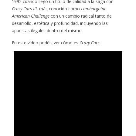
1992 cuando llegó un título de calidad a la saga con
Crazy Cars III
, más conocido como
Lamborghini:
American Challenge
con un cambio radical tanto de
desarrollo, estética y profundidad, incluyendo las
apuestas ilegales dentro del mismo.
En este vídeo podéis ver cómo es
Crazy Cars
: