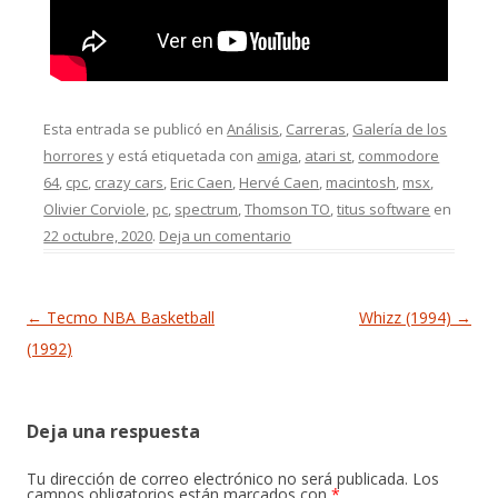
Esta entrada se publicó en
Análisis
,
Carreras
,
Galería de los
horrores
y está etiquetada con
amiga
,
atari st
,
commodore
64
,
cpc
,
crazy cars
,
Eric Caen
,
Hervé Caen
,
macintosh
,
msx
,
Olivier Corviole
,
pc
,
spectrum
,
Thomson TO
,
titus software
en
22 octubre, 2020
.
Deja un comentario
Navegación de entradas
←
Tecmo NBA Basketball
Whizz (1994)
→
(1992)
Deja una respuesta
Tu dirección de correo electrónico no será publicada.
Los
campos obligatorios están marcados con
*