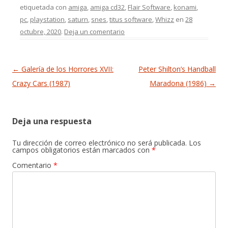
etiquetada con
amiga
,
amiga cd32
,
Flair Software
,
konami
,
pc
,
playstation
,
saturn
,
snes
,
titus software
,
Whizz
en
28
octubre, 2020
.
Deja un comentario
Navegación de entradas
←
Galería de los Horrores XVII:
Peter Shilton’s Handball
Crazy Cars (1987)
Maradona (1986)
→
Deja una respuesta
Tu dirección de correo electrónico no será publicada.
Los
campos obligatorios están marcados con
*
Comentario
*