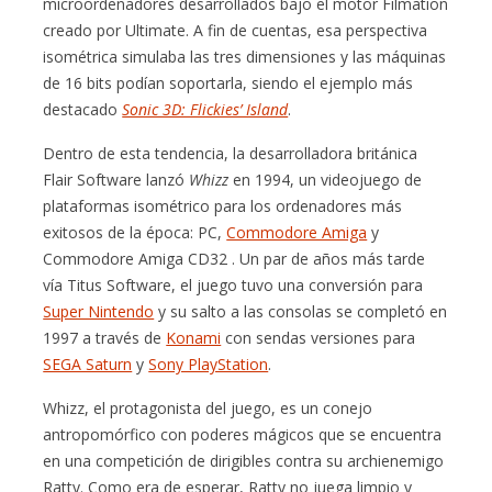
microordenadores desarrollados bajo el motor Filmation
creado por Ultimate. A fin de cuentas, esa perspectiva
isométrica simulaba las tres dimensiones y las máquinas
de 16 bits podían soportarla, siendo el ejemplo más
destacado
Sonic 3D: Flickies’ Island
.
Dentro de esta tendencia, la desarrolladora británica
Flair Software lanzó
Whizz
en 1994, un videojuego de
plataformas isométrico para los ordenadores más
exitosos de la época: PC,
Commodore Amiga
y
Commodore Amiga CD32 . Un par de años más tarde
vía Titus Software, el juego tuvo una conversión para
Super Nintendo
y su salto a las consolas se completó en
1997 a través de
Konami
con sendas versiones para
SEGA Saturn
y
Sony PlayStation
.
Whizz, el protagonista del juego, es un conejo
antropomórfico con poderes mágicos que se encuentra
en una competición de dirigibles contra su archienemigo
Ratty. Como era de esperar, Ratty no juega limpio y