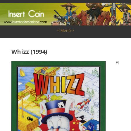
Saltar al contenido
< Menú >
Whizz (1994)
El