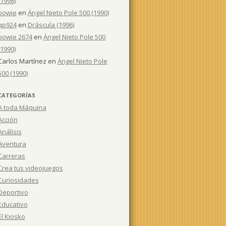
(1998)
bowie
en
Ángel Nieto Pole 500 (1990)
qp924
en
Dráscula (1996)
bowie 2674
en
Ángel Nieto Pole 500
(1990)
Carlos Martínez
en
Ángel Nieto Pole
500 (1990)
CATEGORÍAS
A toda Máquina
Acción
Análisis
Aventura
Carreras
Crea tus videojuegos
Curiosidades
Deportivo
Educativo
El Kiosko