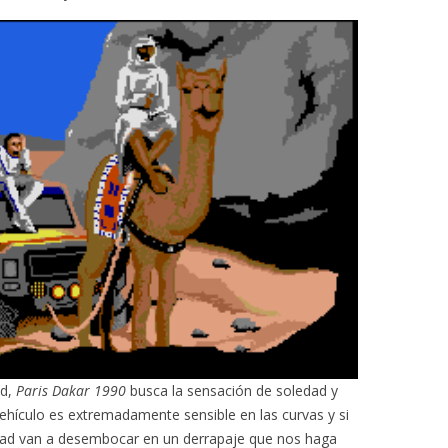
ad,
Paris Dakar 1990
busca la sensación de soledad y
 vehículo es extremadamente sensible en las curvas y si
idad van a desembocar en un derrapaje que nos haga