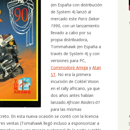
(en España con distribución
de System 4) lanzó al
mercado este
Paris Dakar
1990
, con un lanzamiento
llevado a cabo por su
propia distribuidora,
Tommahawk (en España a
través de System 4) y con
versiones para PC,
Commodore Amiga
y
Atari
ST
. No era la primera
incursión de Coktel Vision
en el rally africano, ya que
dos años antes habían
lanzado
African Raiders-01
para las mismas
reto. En esta nueva ocasión se contó con la licencia
jores ventas (Tomahawk llegó incluso a esponsorizar a