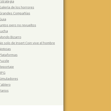
Estrategia
Galería de los horrores
Grandes Compañías
Guia
Juntos pero no revueltos
Lucha
Mondo Bizarro
No solo de Insert Coin vive el hombre
Noticias
Plataformas
Puzzle
Reportaje
RPG
Simuladores
Tablero
Varios