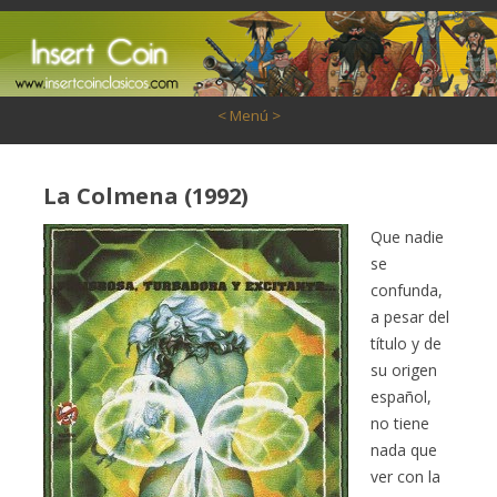
Saltar al contenido
< Menú >
La Colmena (1992)
Que nadie
se
confunda,
a pesar del
título y de
su origen
español,
no tiene
nada que
ver con la