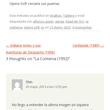
Opera Soft cerraría sus puertas.
Esta entrada se publicó en
Análisis
,
Tablero
y está
etiquetada con
alfonso azpiri
,
amiga
,
Edad de Oro
,
la
colmena
,
opera soft
,
pc
en
21 mayo, 2013
.
3 respuestas
Navegación de entradas
←
Indiana Jones y sus
Centipede (1980)
→
Aventuras de Despacho (1996)
3 thoughts on “
La Colmena (1992)
”
Shin
25 mayo, 2013 a las 12:55 pm
No llego a entender la ultima imagen (ni siquiera