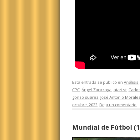
Esta entrada se publicó en
Análisis
CPC
,
Ángel Zarazaga
,
atari st
,
Carlos
gonzo suarez
,
José Antonio Morale
octubre, 2023
.
Deja un comentario
Mundial de Fútbol (1