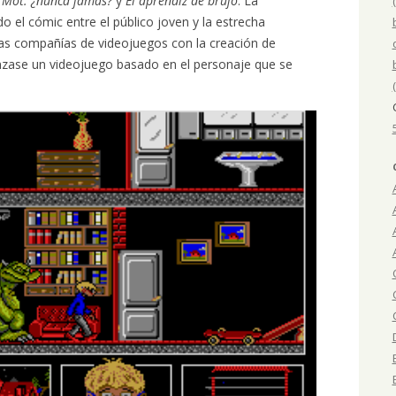
, Mot: ¿nunca jamás?
y
El aprendiz de brujo
. La
 el cómic entre el público joven y la estrecha
rsas compañías de videojuegos con la creación de
zase un videojuego basado en el personaje que se