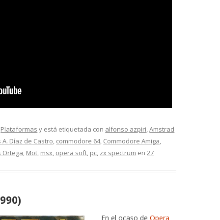
,
Plataformas
y está etiquetada con
alfonso azpiri
,
Amstrad
 A. Díaz de Castro
,
commodore 64
,
Commodore Amiga
,
s Ortega
,
Mot
,
msx
,
opera soft
,
pc
,
zx spectrum
en
27
990)
En el ocaso de
Opera