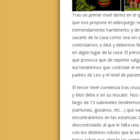
Tras un primer nivel demo en el 
que nos propone el videojuego s
tremendamente hambriento y dest
sacarlo de la casa como sea sin q
controlamos a Mot y debemos lle
en algún lugar de la casa. El pr
que provoca que de repente salg
Así tendremos que controlar el ni
padres de Leo y el nivel de pacie
El tercer nivel comienza tras cru
y Mot debe ir en su rescate. No
largo de 13 subniveles tendremo
(samurais, gusanos, etc…) que sal
encontraremos en las estancias 
descontrolado al que le falta un
con los distintos robots que le 
bolas-robot que abrirán las compu