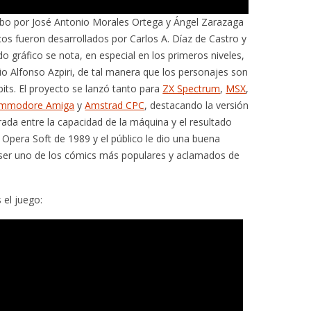
abo por José Antonio Morales Ortega y Ángel Zarazaga
cos fueron desarrollados por Carlos A. Díaz de Castro y
do gráfico se nota, en especial en los primeros niveles,
io Alfonso Azpiri, de tal manera que los personajes son
bits. El proyecto se lanzó tanto para
ZX Spectrum
,
MSX
,
mmodore Amiga
y
Amstrad CPC
, destacando la versión
brada entre la capacidad de la máquina y el resultado
e Opera Soft de 1989 y el público le dio una buena
ser uno de los cómics más populares y aclamados de
 el juego: