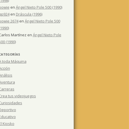
(1998)
bowie
en
Ángel Nieto Pole 500 (1990)
qp924
en
Dráscula (1996)
bowie 2674
en
Ángel Nieto Pole 500
(1990)
Carlos Martínez
en
Ángel Nieto Pole
500 (1990)
CATEGORÍAS
A toda Máquina
Acción
Análisis
Aventura
Carreras
Crea tus videojuegos
Curiosidades
Deportivo
Educativo
El Kiosko