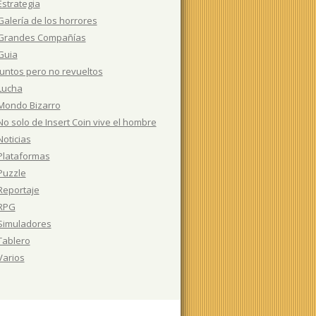
Estrategia
Galería de los horrores
Grandes Compañías
Guia
Juntos pero no revueltos
Lucha
Mondo Bizarro
No solo de Insert Coin vive el hombre
Noticias
Plataformas
Puzzle
Reportaje
RPG
Simuladores
Tablero
Varios