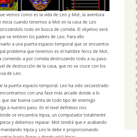
que vemos como es la vida de Leo y Mot, la aventura
e inicia cuando tenemos a Mot en la casa de Leo
rozándolo todo en busca de comida. El objetivo será
ue se enteren los padres de Leo. Para ello
varlo a una puerta espacio-temporal que se encuentra
incipal problema que tenemos es el hambre feroz de Mot,
a corriendo a por comida destrozando todo a su paso.
vel de destrucción de la casa, que no se cruce con los
ncia de Leo.
zar la puerta espacio-temporal. Leo ha sido secuestrado
s encontramos con una fase más arcade donde a lo
s que dar buena cuenta de todo tipo de enemigo
ga a nuestro paso. En el nivel definitivo nos
donde se encuentra Iripza, un computador totalmente
a pieza y debemos reparar. Mot tendrá que ir acabando
va mandando Iripza y Leo le debe ir proporcionando
ertas hasta llegar a donde está Iripza.