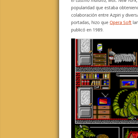
el castillo maldito, Mot: New York
popularidad que estaba obteniendo
colaboración entre Azpiri y dive
portadas, hizo que
Opera Soft
lan
publicó en 1989.