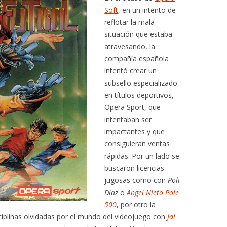
Soft
, en un intento de
reflotar la mala
situación que estaba
atravesando, la
compañía española
intentó crear un
subsello especializado
en títulos deportivos,
Opera Sport, que
intentaban ser
impactantes y que
consiguieran ventas
rápidas. Por un lado se
buscaron licencias
jugosas como con
Poli
Díaz
o
Angel Nieto Pole
500
, por otro la
sciplinas olvidadas por el mundo del videojuego con
Jai