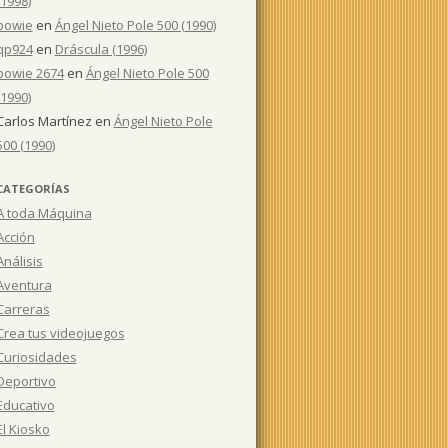
(1998)
bowie
en
Ángel Nieto Pole 500 (1990)
qp924
en
Dráscula (1996)
bowie 2674
en
Ángel Nieto Pole 500
(1990)
Carlos Martínez
en
Ángel Nieto Pole
500 (1990)
CATEGORÍAS
A toda Máquina
Acción
Análisis
Aventura
Carreras
Crea tus videojuegos
Curiosidades
Deportivo
Educativo
El Kiosko