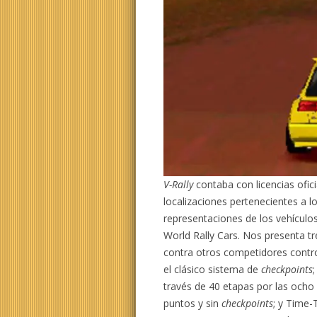
V-Rally
contaba con licencias ofi
localizaciones pertenecientes a 
representaciones de los vehículos
World Rally Cars. Nos presenta 
contra otros competidores control
el clásico sistema de
checkpoints
través de 40 etapas por las ocho 
puntos y sin
checkpoints
; y Time-