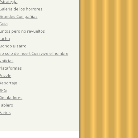
Estrategia
Galería de los horrores
Grandes Compañías
Guia
Juntos pero no revueltos
Lucha
Mondo Bizarro
No solo de Insert Coin vive el hombre
Noticias
Plataformas
Puzzle
Reportaje
RPG
Simuladores
Tablero
Varios