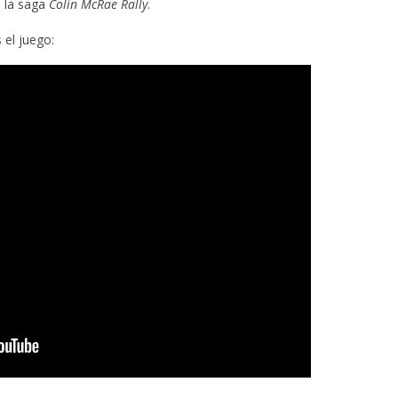
e la saga
Colin McRae
Rally
.
 el juego: