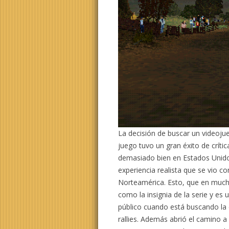
La decisión de buscar un videoju
juego tuvo un gran éxito de críti
demasiado bien en Estados Unido
experiencia realista que se vio c
Norteamérica. Esto, que en much
como la insignia de la serie y es
público cuando está buscando la 
rallies. Además abrió el camino a