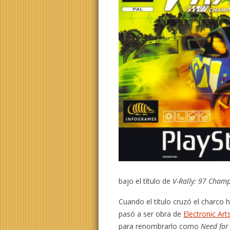
bajo el título de
V-Rally: 97 Champ
Cuando el título cruzó el charco h
pasó a ser obra de
Electronic Art
para renombrarlo como
Need for 