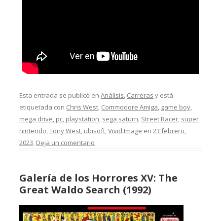
Esta entrada se publicó en
Análisis
,
Carreras
y está
etiquetada con
Chris West
,
Commodore Amiga
,
game boy
,
mega drive
,
pc
,
playstation
,
sega saturn
,
Street Racer
,
super
nintendo
,
Tony West
,
ubisoft
,
Vivid Image
en
23 febrero,
2023
.
Deja un comentario
Galería de los Horrores XV: The
Great Waldo Search (1992)