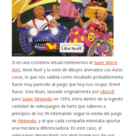
Si en una coctelera virtual metiésemos el
Super Mario
Kart
,
Road Rush
y la serie de dibujos animados
Los Autos
Locos
, lo que nos saldría como resultado probablemente
fuese muy parecido al juego que hoy nos ocupa: Street
Racer. Este título, lanzado originalmente por
Ubisoft
para
Super Nintendo
en 1994, entra dentro de la ingente
cantidad de videojuegos de karts que salieron a
principios de los 90 intentando seguir la estela del juego
de
Nintendo
, y al que cada compañía intentaba aportar
una mecánica diferenciadora. En este caso, el
videojuego desarrollado por Vivid Image nos da una