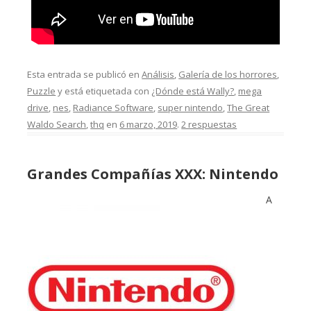
Esta entrada se publicó en
Análisis
,
Galería de los horrores
,
Puzzle
y está etiquetada con
¿Dónde está Wally?
,
mega
drive
,
nes
,
Radiance Software
,
super nintendo
,
The Great
Waldo Search
,
thq
en
6 marzo, 2019
.
2 respuestas
Grandes Compañías XXX: Nintendo
A