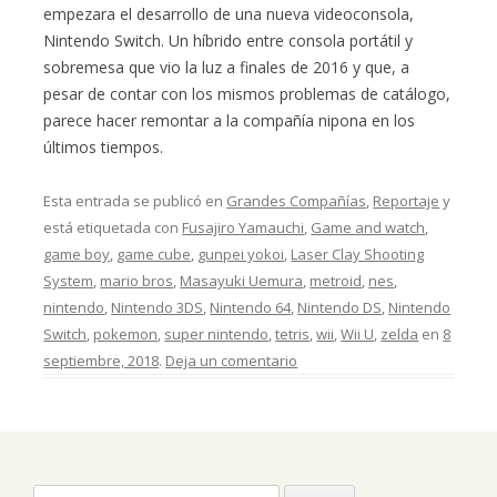
empezara el desarrollo de una nueva videoconsola,
Nintendo Switch. Un híbrido entre consola portátil y
sobremesa que vio la luz a finales de 2016 y que, a
pesar de contar con los mismos problemas de catálogo,
parece hacer remontar a la compañía nipona en los
últimos tiempos.
Esta entrada se publicó en
Grandes Compañías
,
Reportaje
y
está etiquetada con
Fusajiro Yamauchi
,
Game and watch
,
game boy
,
game cube
,
gunpei yokoi
,
Laser Clay Shooting
System
,
mario bros
,
Masayuki Uemura
,
metroid
,
nes
,
nintendo
,
Nintendo 3DS
,
Nintendo 64
,
Nintendo DS
,
Nintendo
Switch
,
pokemon
,
super nintendo
,
tetris
,
wii
,
Wii U
,
zelda
en
8
septiembre, 2018
.
Deja un comentario
Buscar: