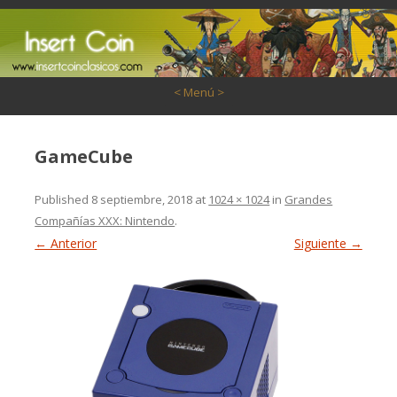
Saltar al contenido
< Menú >
GameCube
Published
8 septiembre, 2018
at
1024 × 1024
in
Grandes
Compañías XXX: Nintendo
.
← Anterior
Siguiente →