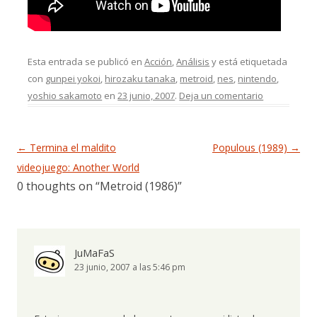
Esta entrada se publicó en
Acción
,
Análisis
y está etiquetada
con
gunpei yokoi
,
hirozaku tanaka
,
metroid
,
nes
,
nintendo
,
yoshio sakamoto
en
23 junio, 2007
.
Deja un comentario
Navegación de entradas
←
Termina el maldito
Populous (1989)
→
videojuego: Another World
0 thoughts on “
Metroid (1986)
”
JuMaFaS
23 junio, 2007 a las 5:46 pm