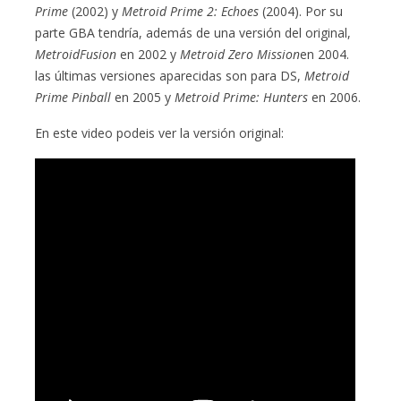
Prime
(2002) y
Metroid Prime 2: Echoes
(2004). Por su
parte GBA tendría, además de una versión del original,
MetroidFusion
en 2002 y
Metroid Zero Mission
en 2004.
las últimas versiones aparecidas son para DS,
Metroid
Prime Pinball
en 2005 y
Metroid Prime: Hunters
en 2006.
En este video podeis ver la versión original: