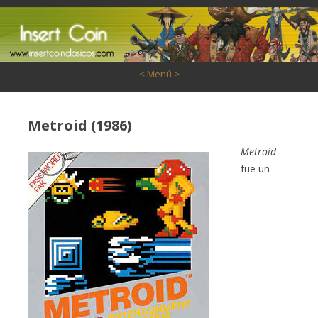
Saltar al contenido
< Menú >
Metroid (1986)
Metroid
fue un