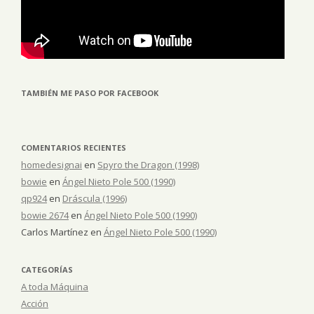
TAMBIÉN ME PASO POR FACEBOOK
COMENTARIOS RECIENTES
homedesignai
en
Spyro the Dragon (1998)
bowie
en
Ángel Nieto Pole 500 (1990)
qp924
en
Dráscula (1996)
bowie 2674
en
Ángel Nieto Pole 500 (1990)
Carlos Martínez
en
Ángel Nieto Pole 500 (1990)
CATEGORÍAS
A toda Máquina
Acción