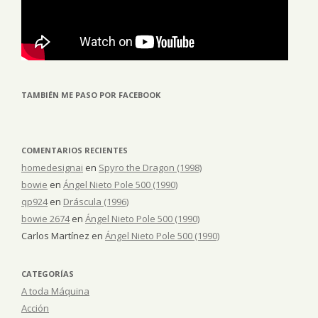
TAMBIÉN ME PASO POR FACEBOOK
COMENTARIOS RECIENTES
homedesignai
en
Spyro the Dragon (1998)
bowie
en
Ángel Nieto Pole 500 (1990)
qp924
en
Dráscula (1996)
bowie 2674
en
Ángel Nieto Pole 500 (1990)
Carlos Martínez
en
Ángel Nieto Pole 500 (1990)
CATEGORÍAS
A toda Máquina
Acción