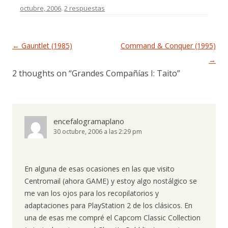
octubre, 2006
.
2 respuestas
Navegación de entradas
←
Gauntlet (1985)
Command & Conquer (1995)
→
2 thoughts on “
Grandes Compañías I: Taito
”
encefalogramaplano
30 octubre, 2006 a las 2:29 pm
En alguna de esas ocasiones en las que visito
Centromail (ahora GAME) y estoy algo nostálgico se
me van los ojos para los recopilatorios y
adaptaciones para PlayStation 2 de los clásicos. En
una de esas me compré el Capcom Classic Collection