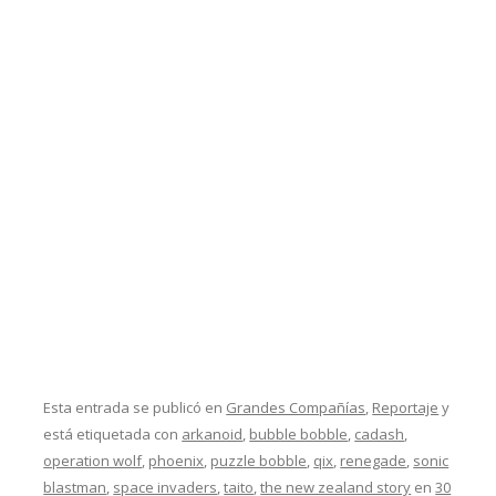
Esta entrada se publicó en
Grandes Compañías
,
Reportaje
y
está etiquetada con
arkanoid
,
bubble bobble
,
cadash
,
operation wolf
,
phoenix
,
puzzle bobble
,
qix
,
renegade
,
sonic
blastman
,
space invaders
,
taito
,
the new zealand story
en
30