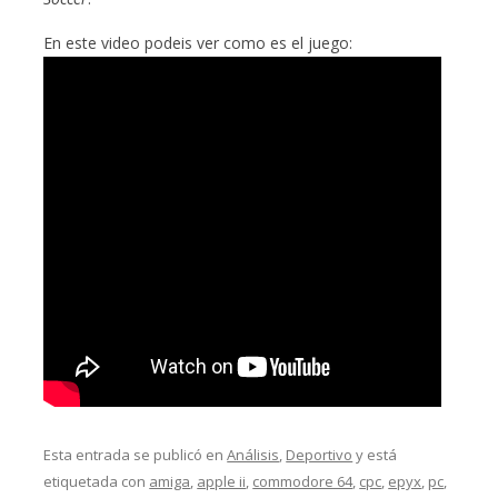
En este video podeis ver como es el juego:
Esta entrada se publicó en
Análisis
,
Deportivo
y está
etiquetada con
amiga
,
apple ii
,
commodore 64
,
cpc
,
epyx
,
pc
,