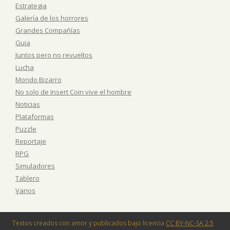
Estrategia
Galería de los horrores
Grandes Compañías
Guia
Juntos pero no revueltos
Lucha
Mondo Bizarro
No solo de Insert Coin vive el hombre
Noticias
Plataformas
Puzzle
Reportaje
RPG
Simuladores
Tablero
Varios
Textos creados con amor y publicados bajo licencia
CC BY-NC-SA 2.5