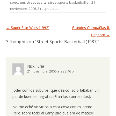
spectrum
,
street sports
,
street sports basketball
en
21
noviembre, 2006
.
3 respuestas
Navegación de entradas
←
Super Star Wars (1992)
Grandes Compañías II:
Capcom
→
3 thoughts on “
Street Sports: Basketball (1987)
”
Nick Furia
21 noviembre, 2006 a las 2:46 pm
Joder con los suburbs, qué clásico, sólo faltaban un
par de buenos negratas (Eran los sonrosados).
No me eché yo vicios a esta cosa con mi primo…
Pero sobre todo al Larry Bird que era de mates!!!