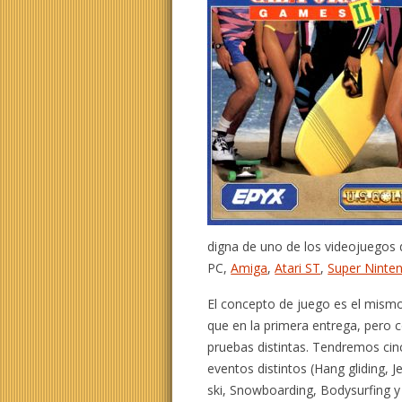
digna de uno de los videojuegos d
PC,
Amiga
,
Atari ST
,
Super Ninte
El concepto de juego es el mism
que en la primera entrega, pero 
pruebas distintas. Tendremos cin
eventos distintos (Hang gliding, J
ski, Snowboarding, Bodysurfing y