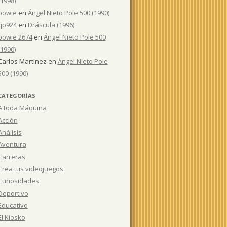
(1998)
bowie
en
Ángel Nieto Pole 500 (1990)
qp924
en
Dráscula (1996)
bowie 2674
en
Ángel Nieto Pole 500
(1990)
Carlos Martínez
en
Ángel Nieto Pole
500 (1990)
CATEGORÍAS
A toda Máquina
Acción
Análisis
Aventura
Carreras
Crea tus videojuegos
Curiosidades
Deportivo
Educativo
El Kiosko