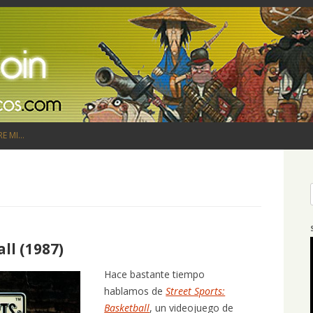
Saltar al contenido
RE MI…
ll (1987)
Hace bastante tiempo
hablamos de
Street Sports:
Basketball
, un videojuego de