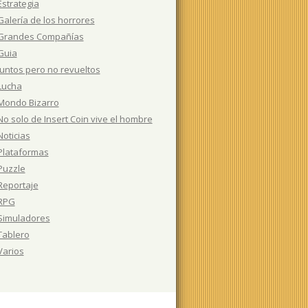
Estrategia
Galería de los horrores
Grandes Compañías
Guia
Juntos pero no revueltos
Lucha
Mondo Bizarro
No solo de Insert Coin vive el hombre
Noticias
Plataformas
Puzzle
Reportaje
RPG
Simuladores
Tablero
Varios