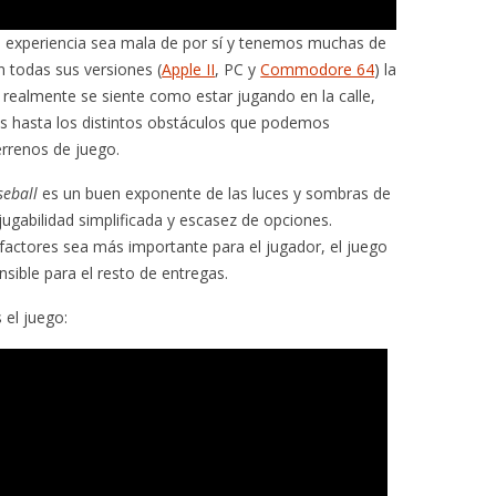
a experiencia sea mala de por sí y tenemos muchas de
n todas sus versiones (
Apple II
, PC y
Commodore 64
) la
realmente se siente como estar jugando en la calle,
s hasta los distintos obstáculos que podemos
errenos de juego.
seball
es un buen exponente de las luces y sombras de
 jugabilidad simplificada y escasez de opciones.
actores sea más importante para el jugador, el juego
nsible para el resto de entregas.
 el juego: