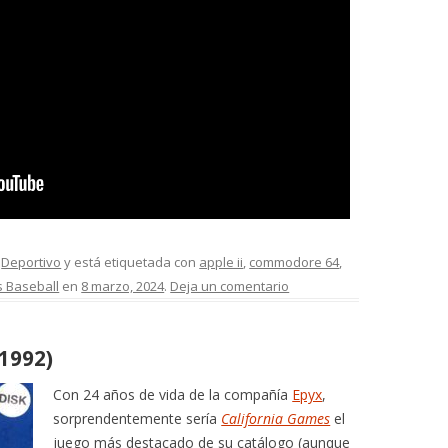
,
Deportivo
y está etiquetada con
apple ii
,
commodore 64
,
s Baseball
en
8 marzo, 2024
.
Deja un comentario
(1992)
Con 24 años de vida de la compañía
Epyx
,
sorprendentemente sería
California Games
el
juego más destacado de su catálogo (aunque