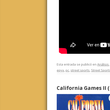
Esta entrada se publicó en
Análisis
epyx
,
pc
,
street sports
,
Street Sport
California Games II 