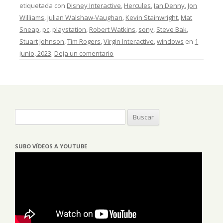
etiquetada con
Disney Interactive
,
Hercules
,
Ian Denny
,
Jon
Williams
,
Julian Walshaw-Vaughan
,
Kevin Stainwright
,
Mat
Sneap
,
pc
,
playstation
,
Robert Watkins
,
sony
,
Steve Bak
,
Stuart Johnson
,
Tim Rogers
,
Virgin Interactive
,
windows
en
1
junio, 2023
.
Deja un comentario
Buscar:
SUBO VÍDEOS A YOUTUBE