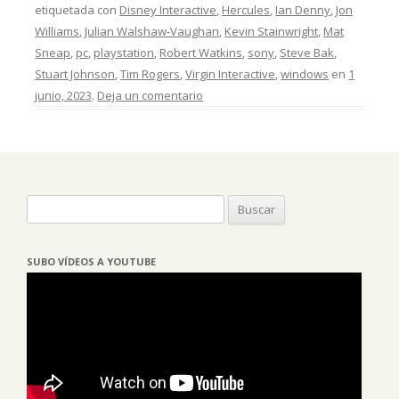
etiquetada con
Disney Interactive
,
Hercules
,
Ian Denny
,
Jon
Williams
,
Julian Walshaw-Vaughan
,
Kevin Stainwright
,
Mat
Sneap
,
pc
,
playstation
,
Robert Watkins
,
sony
,
Steve Bak
,
Stuart Johnson
,
Tim Rogers
,
Virgin Interactive
,
windows
en
1
junio, 2023
.
Deja un comentario
Buscar:
SUBO VÍDEOS A YOUTUBE