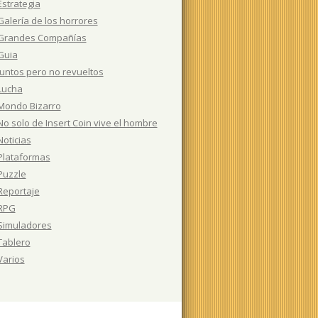
Estrategia
Galería de los horrores
Grandes Compañías
Guia
Juntos pero no revueltos
Lucha
Mondo Bizarro
No solo de Insert Coin vive el hombre
Noticias
Plataformas
Puzzle
Reportaje
RPG
Simuladores
Tablero
Varios