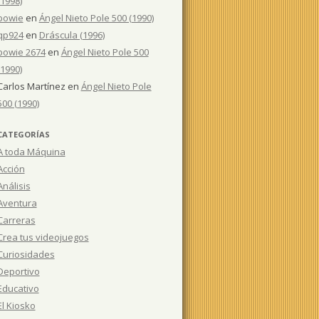
(1998)
bowie
en
Ángel Nieto Pole 500 (1990)
qp924
en
Dráscula (1996)
bowie 2674
en
Ángel Nieto Pole 500
(1990)
Carlos Martínez
en
Ángel Nieto Pole
500 (1990)
CATEGORÍAS
A toda Máquina
Acción
Análisis
Aventura
Carreras
Crea tus videojuegos
Curiosidades
Deportivo
Educativo
El Kiosko