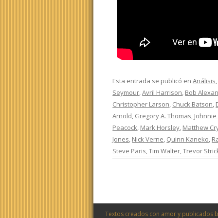
Esta entrada se publicó en
Análisis
Seymour
,
Avril Harrison
,
Bob Alexa
Christopher Larson
,
Chuck Batson
,
Arnold
,
Gregory A. Thomas
,
Johnnie
Peacock
,
Mark Horsley
,
Matthew Cr
Jones
,
Nick Verne
,
Quinn Kaneko
,
R
Steve Paris
,
Tim Walter
,
Trevor Stric
Textos creados con amor y publicados b