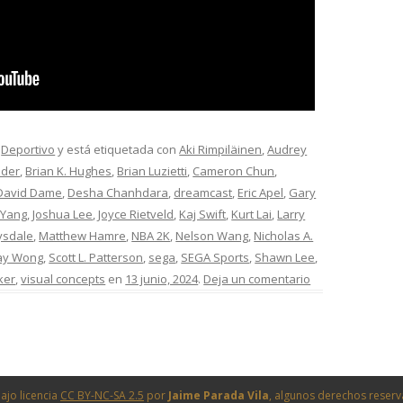
,
Deportivo
y está etiquetada con
Aki Rimpiläinen
,
Audrey
nder
,
Brian K. Hughes
,
Brian Luzietti
,
Cameron Chun
,
David Dame
,
Desha Chanhdara
,
dreamcast
,
Eric Apel
,
Gary
 Yang
,
Joshua Lee
,
Joyce Rietveld
,
Kaj Swift
,
Kurt Lai
,
Larry
ysdale
,
Matthew Hamre
,
NBA 2K
,
Nelson Wang
,
Nicholas A.
ay Wong
,
Scott L. Patterson
,
sega
,
SEGA Sports
,
Shawn Lee
,
ker
,
visual concepts
en
13 junio, 2024
.
Deja un comentario
ajo licencia
CC BY-NC-SA 2.5
por
Jaime Parada Vila
, algunos derechos reser