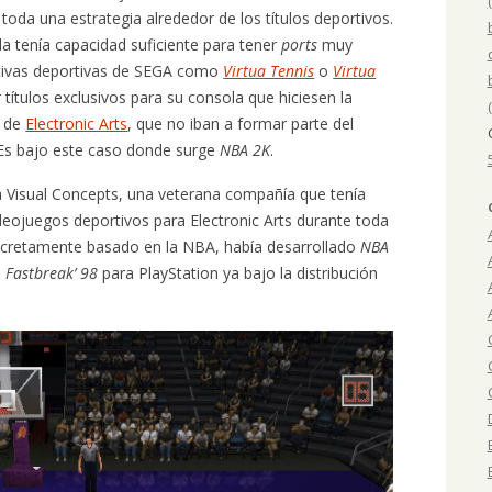
toda una estrategia alrededor de los títulos deportivos.
la tenía capacidad suficiente para tener
ports
muy
ativas deportivas de SEGA como
Virtua Tennis
o
Virtua
r títulos exclusivos para su consola que hiciesen la
o de
Electronic Arts
, que no iban a formar parte del
 Es bajo este caso donde surge
NBA 2K
.
 Visual Concepts, una veterana compañía que tenía
ideojuegos deportivos para Electronic Arts durante toda
ncretamente basado en la NBA, había desarrollado
NBA
 Fastbreak’ 98
para PlayStation ya bajo la distribución