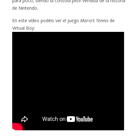
para poco, siendo la consola peor vendida de la historia
de Nintendo.
En este vídeo podéis ver el juego
Mario’s Tennis
de
Virtual Boy: