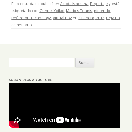
Esta entrada se publicó en
A toda Máquina
,
Reportaje
y está
etiquetada con
Gunpei Yoikoi
,
Mario's Tennis
,
nintendo
,
Reflection Technology
,
Virtual Boy
en
31 enero, 2018
.
Deja un
comentario
Buscar:
SUBO VÍDEOS A YOUTUBE