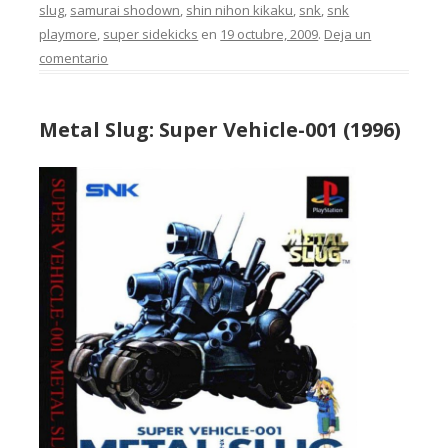
slug
,
samurai shodown
,
shin nihon kikaku
,
snk
,
snk
playmore
,
super sidekicks
en
19 octubre, 2009
.
Deja un
comentario
Metal Slug: Super Vehicle-001 (1996)