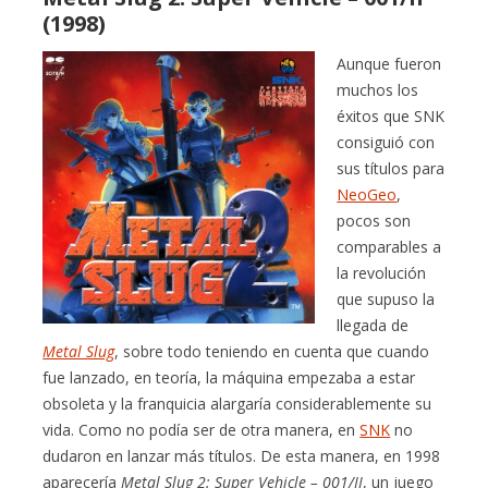
(1998)
Aunque fueron
muchos los
éxitos que SNK
consiguió con
sus títulos para
NeoGeo
,
pocos son
comparables a
la revolución
que supuso la
llegada de
Metal Slug
, sobre todo teniendo en cuenta que cuando
fue lanzado, en teoría, la máquina empezaba a estar
obsoleta y la franquicia alargaría considerablemente su
vida. Como no podía ser de otra manera, en
SNK
no
dudaron en lanzar más títulos. De esta manera, en 1998
aparecería
Metal Slug 2: Super Vehicle – 001/II
, un juego