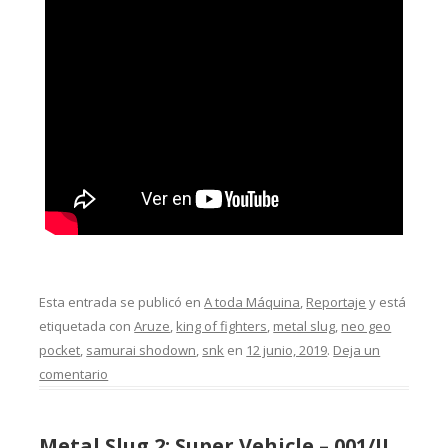
Esta entrada se publicó en
A toda Máquina
,
Reportaje
y está
etiquetada con
Aruze
,
king of fighters
,
metal slug
,
neo geo
pocket
,
samurai shodown
,
snk
en
12 junio, 2019
.
Deja un
comentario
Metal Slug 2: Super Vehicle – 001/II