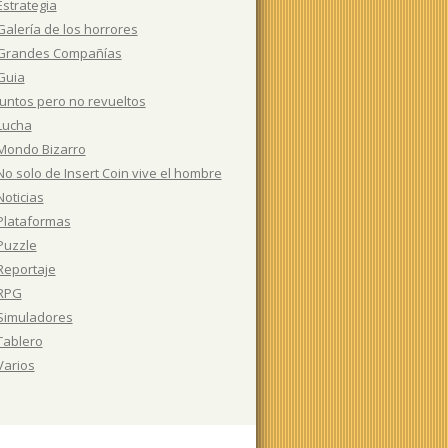
Estrategia
Galería de los horrores
Grandes Compañías
Guia
Juntos pero no revueltos
Lucha
Mondo Bizarro
No solo de Insert Coin vive el hombre
Noticias
Plataformas
Puzzle
Reportaje
RPG
Simuladores
Tablero
Varios