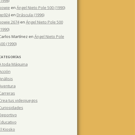
(1998)
bowie
en
Ángel Nieto Pole 500 (1990)
qp924
en
Dráscula (1996)
bowie 2674
en
Ángel Nieto Pole 500
(1990)
Carlos Martínez
en
Ángel Nieto Pole
500 (1990)
CATEGORÍAS
A toda Máquina
Acción
Análisis
Aventura
Carreras
Crea tus videojuegos
Curiosidades
Deportivo
Educativo
El Kiosko