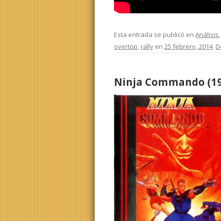
Esta entrada se publicó en
Análisis
overtop
,
rally
en
25 febrero, 2014
.
D
Ninja Commando (19