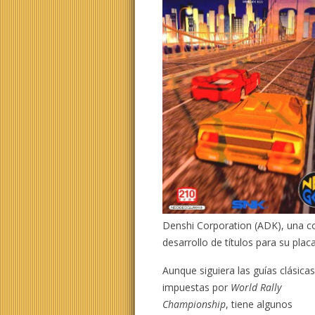
Denshi Corporation (ADK), una 
desarrollo de títulos para su placa
Aunque siguiera las guías clásica
impuestas por
World Rally
Championship
, tiene algunos