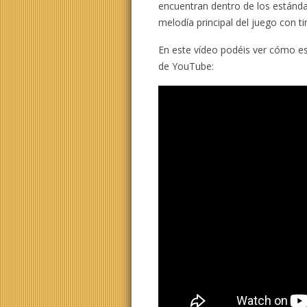
encuentran dentro de los estánda
melodía principal del juego con ti
En este vídeo podéis ver cómo es
de YouTube: