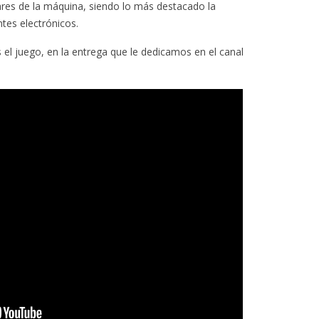
res de la máquina, siendo lo más destacado la
ntes electrónicos.
 el juego, en la entrega que le dedicamos en el canal