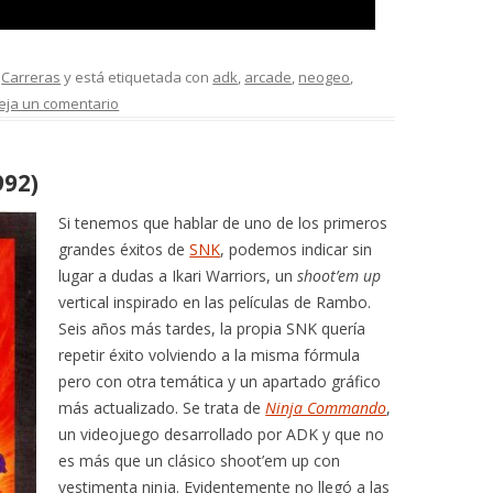
,
Carreras
y está etiquetada con
adk
,
arcade
,
neogeo
,
eja un comentario
92)
Si tenemos que hablar de uno de los primeros
grandes éxitos de
SNK
, podemos indicar sin
lugar a dudas a Ikari Warriors, un
shoot’em up
vertical inspirado en las películas de Rambo.
Seis años más tardes, la propia SNK quería
repetir éxito volviendo a la misma fórmula
pero con otra temática y un apartado gráfico
más actualizado. Se trata de
Ninja Commando
,
un videojuego desarrollado por ADK y que no
es más que un clásico shoot’em up con
vestimenta ninja. Evidentemente no llegó a las