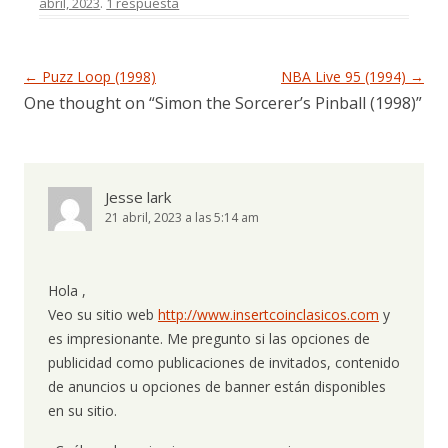
abril, 2023
.
1 respuesta
Navegación de entradas
←
Puzz Loop (1998)
NBA Live 95 (1994)
→
One thought on “
Simon the Sorcerer’s Pinball (1998)
”
Jesse lark
21 abril, 2023 a las 5:14 am
Hola ,
Veo su sitio web
http://www.insertcoinclasicos.com
y
es impresionante. Me pregunto si las opciones de
publicidad como publicaciones de invitados, contenido
de anuncios u opciones de banner están disponibles
en su sitio.