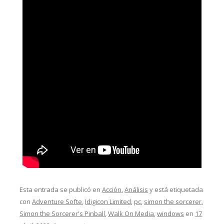
Esta entrada se publicó en
Acción
,
Análisis
y está etiquetada
con
Adventure Softe
,
Idigicon Limited
,
pc
,
simon the sorcerer
,
Simon the Sorcerer's Pinball
,
Walk On Media
,
windows
en
17