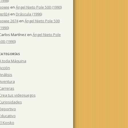
(1998)
bowie
en
Ángel Nieto Pole 500 (1990)
qp924
en
Dráscula (1996)
bowie 2674
en
Ángel Nieto Pole 500
(1990)
Carlos Martínez
en
Ángel Nieto Pole
500 (1990)
CATEGORÍAS
A toda Máquina
Acción
Análisis
Aventura
Carreras
Crea tus videojuegos
Curiosidades
Deportivo
Educativo
El Kiosko