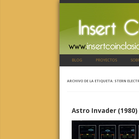
BLOG
PROYECTOS
SOB
ARCHIVO DE LA ETIQUETA:
STERN ELECT
Astro Invader (1980)