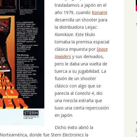
trasladarnos a Japón en el
año 1979, cuando
Konami
desarrolla un shooter para
la distribuidora Leijac:
Kamikaze
. Este título
tomaba la premisa espacial
clásica impuesta por
Space
Invaders
y sus derivados,
pero le daba una vuelta de
tuerca a su jugabilidad. La
fusión de un shooter
clásico con algo que se
parecía al
Conecta 4
, dio
una mezcla extraña que
tuvo una cierta repercusión
en Japón.
Dicho éxito abrió la
a Norteamérica, donde fue Stern Electronics la