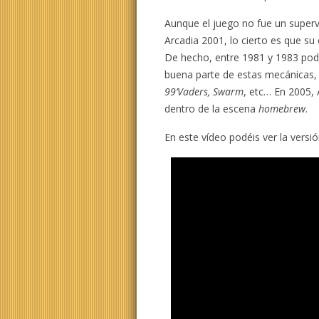
Aunque el juego no fue un super
Arcadia 2001, lo cierto es que su 
De hecho, entre 1981 y 1983 po
buena parte de estas mecánicas, 
99’Vaders, Swarm
, etc… En 2005, 
dentro de la escena
homebrew
.
En este vídeo podéis ver la versi