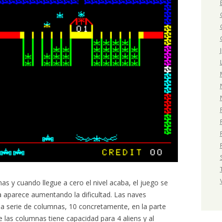
nas y cuando llegue a cero el nivel acaba, el juego se
 aparece aumentando la dificultad. Las naves
na serie de columnas, 10 concretamente, en la parte
e las columnas tiene capacidad para 4 aliens y al