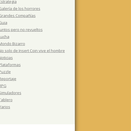
Estrategia
Galería de los horrores
Grandes Compañías
Guia
Juntos pero no revueltos
Lucha
Mondo Bizarro
No solo de Insert Coin vive el hombre
Noticias
Plataformas
Puzzle
Reportaje
RPG
Simuladores
Tablero
Varios