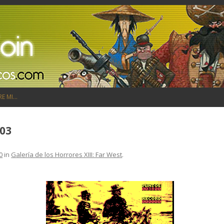
Saltar al contenido
RE MI…
 03
0
in
Galería de los Horrores XIII: Far West
.