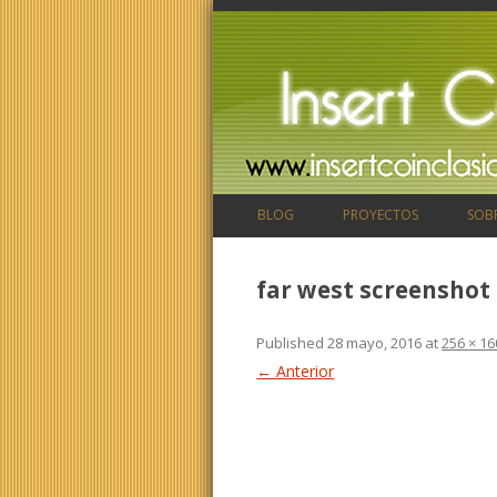
BLOG
PROYECTOS
SOB
far west screenshot
Published
28 mayo, 2016
at
256 × 16
← Anterior