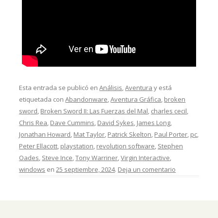
Esta entrada se publicó en
Análisis
,
Aventura
y está
etiquetada con
Abandonware
,
Aventura Gráfica
,
broken
sword
,
Broken Sword II: Las Fuerzas del Mal
,
charles cecil
,
Chris Rea
,
Dave Cummins
,
David Sykes
,
James Long
,
Jonathan Howard
,
Mat Taylor
,
Patrick Skelton
,
Paul Porter
,
pc
,
Peter Ellacott
,
playstation
,
revolution software
,
Stephen
Oades
,
Steve Ince
,
Tony Warriner
,
Virgin Interactive
,
windows
en
25 septiembre, 2024
.
Deja un comentario