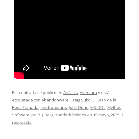
Esta entrada se publicó en
Análisis
,
Aventura
y está
etiquetada con
Abandonware
,
Craig Suko
,
El Caso de la
Rosa Tatuada
,
electronic arts
,
John Dunn
,
MS-DOs
,
Mythos
Software
,
pc
,
R. J. Berg
,
sherlock holmes
en
19 mayo, 2025
.
1
respuesta